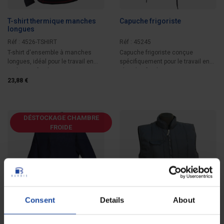
T-shirt thermique manches
Capuche frigoriste
longues
Réf : 4526-TSHIRT
Réf : 45245
T-shirt d'ensemble à manches
Capuche frigoriste conçue
longues, idéal pour le travail en
spécifiquement pour le travail en
ambiance froide.
chambre froide....
23,88 €
DÉSTOCKAGE CHAMBRE
FROIDE
Consent
Details
About
Polaire de travail
Gilet de froid