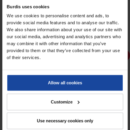
Burdis uses cookies
Veste polaire conçue pour le
Gilet de froid idéal pour le travail en
We use cookies to personalise content and ads, to
travail en environnement froid
extérieur ou dans un
provide social media features and to analyse our traffic.
(chambre froide,...
environnement où...
We also share information about your use of our site with
41,88 €
24,96 €
our social media, advertising and analytics partners who
may combine it with other information that you’ve
provided to them or that they’ve collected from your use
DÉSTOCKAGE CHAMBRE
DÉSTOCKAGE CHAMBRE
of their services.
FROIDE
FROIDE
Allow all cookies
Customize
Parka chambre froide
Combinaison grand froid
Use necessary cookies only
Parka chambre froide de haute
Combinaison grand froid conçue