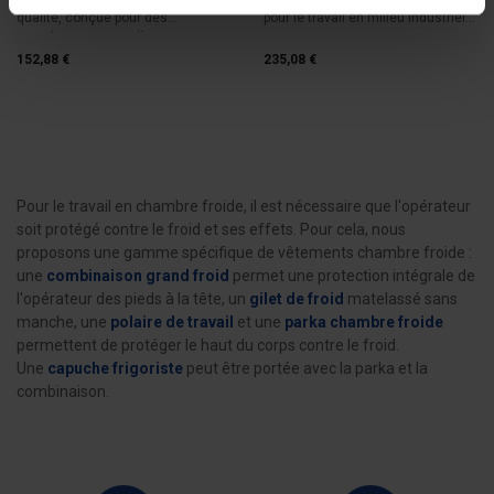
qualité, conçue pour des
pour le travail en milieu industriel
températures jusqu’à...
pour se...
152,88 €
235,08 €
Pour le travail en chambre froide, il est nécessaire que l'opérateur
soit protégé contre le froid et ses effets. Pour cela, nous
proposons une gamme spécifique de vêtements chambre froide :
une
combinaison grand froid
permet une protection intégrale de
l'opérateur des pieds à la tête, un
gilet de froid
matelassé sans
manche, une
polaire de travail
et une
parka chambre froide
permettent de protéger le haut du corps contre le froid.
Une
capuche frigoriste
peut être portée avec la parka et la
combinaison.