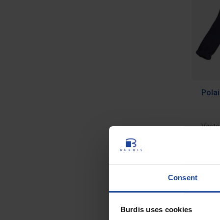
Polai
Veste 
en en
froide,
41,88
Consent
Burdis uses cookies