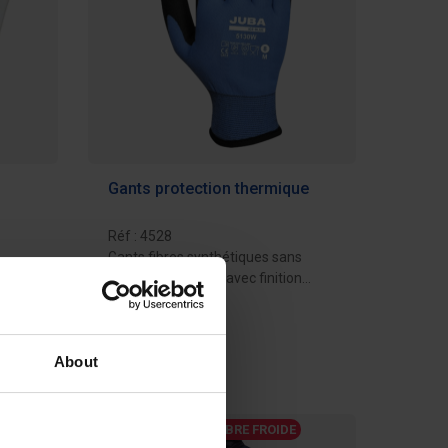
Gants protection thermique
Réf : 4528
Gants fibres synthétiques sans
mains
coutures, intérieur avec finition
bouclette...
7,20 €
evis
Ajouter au devis
About
DÉSTOCKAGE CHAMBRE FROIDE