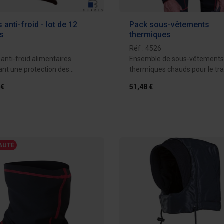
 anti-froid - lot de 12
Pack sous-vêtements
s
thermiques
Réf : 4526
anti-froid alimentaires
Ensemble de sous-vêtements
ant une protection des
thermiques chauds pour le tra
contre le...
en ambiance...
 €
51,48 €
Ajouter au devis
Ajouter au d
AUTÉ