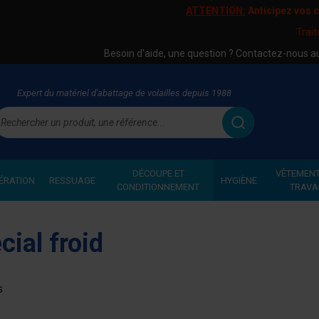
ATTENTION:
Anticipez vos
Trai
Besoin d'aide, une question ? Contactez-nous 
Expert du matériel d'abattage de volailles depuis 1988
echercher
DÉCOUPE ET
VÊTEMENT
ÉRATION
RESSUAGE
HYGIÈNE
CONDITIONNEMENT
TRAVA
cial froid
s