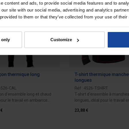
e content and ads, to provide social media features and to analy
 our site with our social media, advertising and analytics partn
 provided to them or that they’ve collected from your use of their
 only
Customize
çon thermique long
T-shirt thermique manch
longues
 4526-CAL
Réf : 4526-TSHIRT
on d'ensemble long et chaud
T-shirt d'ensemble à manche
pour le travail en ambiance
longues, idéal pour le travail e
.
ambiance froide.
 €
23,88 €
Ajouter au devis
Ajouter au d