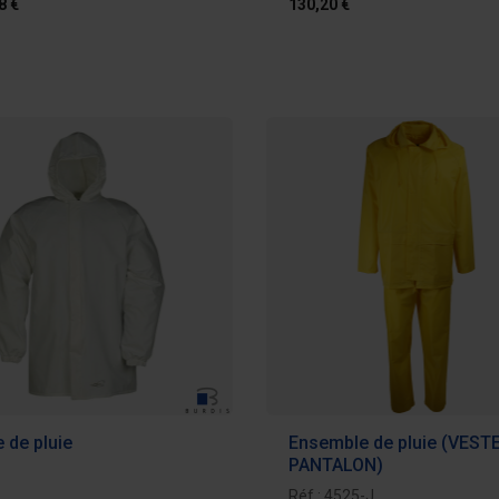
8 €
130,20 €
Ajouter au devis
Ajouter au d
 de pluie
Ensemble de pluie (VEST
PANTALON)
Réf : 4525-J