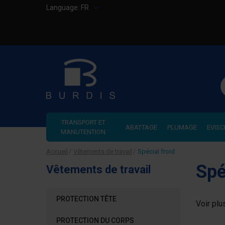
Language:
FR
R
TRANSPORT ET
ABATTAGE
PLUMAGE
EVISC
MANUTENTION
Accueil
Vêtements de travail
Spécial froid
Spé
Vêtements de travail
PROTECTION TÊTE
Voir plu
PROTECTION DU CORPS