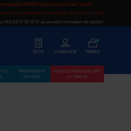
 commandes! BURDIS sera fermé du
3 au 14 août
!
tement des commandes et demandes à partir du 17 août.
au
(+33) 04 77 30 59 31
ou via notre
formulaire de contact
.
0
DEVIS
CONNEXION
PANIER
S DE
PRÉVENTION ET
MODULE D'ABATTAGE PRÊT
IL
SÉCURITÉ
À L'EMPLOI