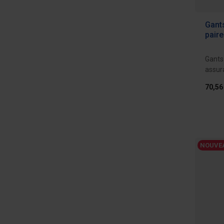
Gants
paire
Gants 
assur
mains 
70,56
NOUVE