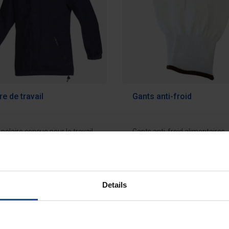
re de travail
Gants anti-froid
polaire conçue pour le travail
Gants anti-froid alimentaires
vironnement froid (chambre
assurant une protection des 
...
contre le...
 €
6,60 €
Ajouter au devis
Ajouter au d
Details