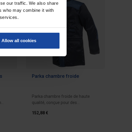
se our traffic. We also share
ers who may combine it with
 services.
Allow all cookies
es
Parka chambre froide
s
Parka chambre froide de haute
n
qualité, conçue pour des
températures jusqu’à...
152,88 €
evis
Ajouter au devis