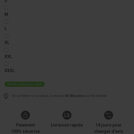
S
M
L
XL
XXL
XXXL
Derniers articles en stock
En achetant ce produit, cumulez
87.48 points
points fidélité
Paiement
Livraison rapide
14 jours pour
100% sécurise
changer d'avis