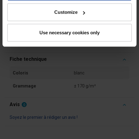
imposées dans l'industrie agro-alimentaire. Chlorage interdit.
Cette cotte à bretelles ne doit pas être séchées en sèche-linge et
Customize
ne doit pas être repassée. Pour une protection maximale, porter
cette cotte à bretelles avec la
veste de pluie
confectionnée dans
la même matière (vendue séparément).
Use necessary cookies only
Fiche technique
Coloris
blanc
Grammage
± 170 g/m²
Avis
0
Soyez le premier à rédiger un avis !