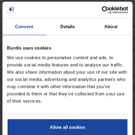
Prendre les mensurations de l'opérateur à l'aide d'un mètre ruban
(tour de taille, tour de poitrine et tour de bassin) et se reporter au
tableau ci-après.
Tailles
Tour de taille (cm)
Tour de poitrine (cm)
Tour 
Consent
Details
About
S
77-84
89-96
93-10
Burdis uses cookies
M
85-92
97-104
101-1
We use cookies to personalise content and ads, to
L
93-100
105-112
109-1
provide social media features and to analyse our traffic.
We also share information about your use of our site with
XL
101-108
113-120
117-1
our social media, advertising and analytics partners who
may combine it with other information that you’ve
XXL
109-116
121-128
125-1
provided to them or that they’ve collected from your use
XXXL
117-124
129-136
133-1
of their services.
Conseils d’utilisation et d’entretien :
Laver cette cotte à bretelles en Flexothane® Kleen à 95°C pour
Allow all cookies
obtenir une propreté parfaite et répondre aux règles d'hygiène