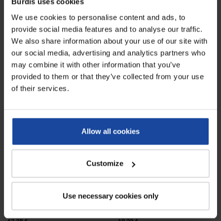
Burdis uses cookies
protéger des éclaboussures et
étanches, pour protéger les bottes
We use cookies to personalise content and ads, to
maintenir un...
des...
7,68 €
92,28 €
provide social media features and to analyse our traffic.
We also share information about your use of our site with
our social media, advertising and analytics partners who
BAISSE DE PRIX
BAISSE DE PRIX
may combine it with other information that you’ve
provided to them or that they’ve collected from your use
of their services.
Allow all cookies
Kits visiteurs - carton de 100
Surbottes jetables
Customize
polyéthylène gaufré - sachet
de 50
Réf : 4579
Réf : 4597-50
Carton de 100 kits visiteurs,
Surbottes jetables étanches,
Use necessary cookies only
pratiques en abattoir et autre
conçues pour couvrir les bottes
environnement du...
pour les...