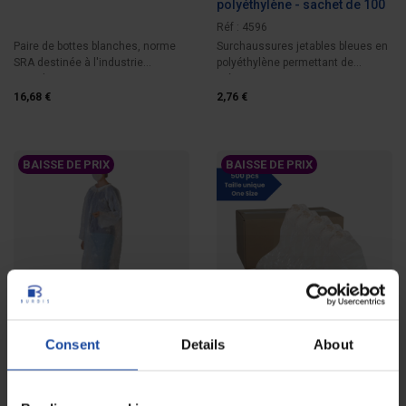
polyéthylène - sachet de 100
Réf : 4596
Paire de bottes blanches, norme
Surchaussures jetables bleues en
SRA destinée à l'industrie
polyéthylène permettant de
agroalimentaire....
préserver...
16,68 €
2,76 €
BAISSE DE PRIX
BAISSE DE PRIX
Consent
Details
About
Kits visiteurs - lot de 10
Surbottes jetables
polyéthylène gaufré - carton
de 500
Réf : 4579-1
Réf : 4597-1
Lot de 10 kits visiteurs, pour
Surbottes à usage unique, 100%