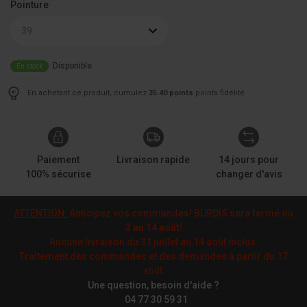
Pointure
39
Disponible
En stock
En achetant ce produit, cumulez
35.40 points
points fidélité
Paiement
Livraison rapide
14 jours pour
100% sécurise
changer d'avis
ATTENTION:
Anticipez vos commandes! BURDIS sera fermé du
3 au 14 août
!
Aucune livraison du 31 juillet au 14 août inclus.
Traitement des commandes et des demandes à partir du 17
août.
Une question, besoin d'aide ?
04 77 30 59 31