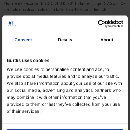
Norme de sécurité : EN ISO 20345:2011. Hauteur tige : 37.5 cm. Ce
modèle des disponible de la taille 36 à 48. Fabrication CE.
Fiche technique
Consent
Details
About
Poids
1000 g la botte
Burdis uses cookies
Coloris
blanc
We use cookies to personalise content and ads, to
Hauteur de tige
37.5 cm
provide social media features and to analyse our traffic.
We also share information about your use of our site with
our social media, advertising and analytics partners who
Avis
1
may combine it with other information that you’ve
provided to them or that they’ve collected from your use
bellanger O.
of their services.
Le Client a évalué le produit, mais n’a pas laissé de
commentaire