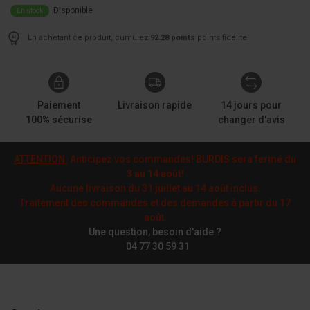
Disponible
En stock
En achetant ce produit, cumulez
92.28 points
points fidélité
Paiement
Livraison rapide
14 jours pour
100% sécurise
changer d'avis
ATTENTION:
Anticipez vos commandes! BURDIS sera fermé du
3 au 14 août
!
Aucune livraison du 31 juillet au 14 août inclus.
Traitement des commandes et des demandes à partir du 17
août.
Une question, besoin d'aide ?
04 77 30 59 31