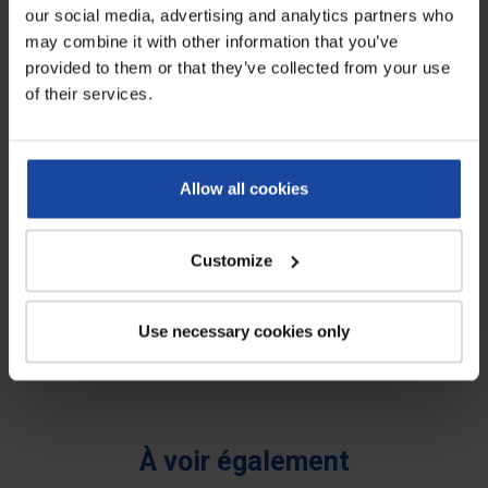
our social media, advertising and analytics partners who
Coloris
transparent
may combine it with other information that you’ve
provided to them or that they’ve collected from your use
Epaisseur
70 µ
of their services.
Matériaux
Polyéthylène Basse Densité Gaufré
Avis
Allow all cookies
0
Soyez le premier à rédiger un avis !
Customize
Télécharger
Use necessary cookies only
Fiche techniques surbottes
À voir également