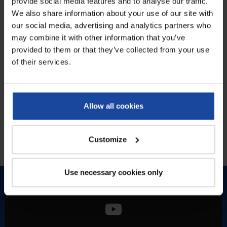
provide social media features and to analyse our traffic.
We also share information about your use of our site with
our social media, advertising and analytics partners who
Livraison / Retour
Service client
may combine it with other information that you’ve
Livraison rapide sous 24 à
Du lundi au jeudi : 8h-12h et
provided to them or that they’ve collected from your use
72h
13h30-17h15
of their services.
14 jours pour changer d’avis
Vendredi : 8h-12h
Allow all cookies
Inscrivez-vous à la newsletter et recevez toutes les offres &
exclusivités
Customize
Votre e-mail
Use necessary cookies only
Follow us!