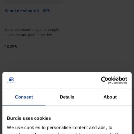
Sabot de sécurité - SRC
Sabot de sécurité léger et souple,
apportant une protection des
pieds,...
42,00 €
Consent
Details
About
Paiement sécurisé
Programme de fidélité
Transactions 100%
Fidélité récompensée
Burdis uses cookies
sécurisées
1€ dépensé = 1 point cumulé
We use cookies to personalise content and ads, to