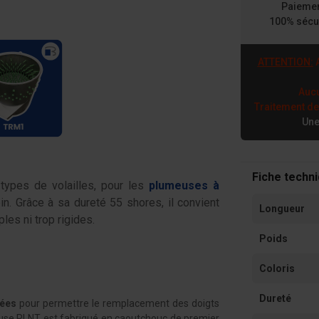
Paieme
100% sécu
ATTENTION:
A
Aucu
Traitement d
Une
Fiche techn
types de volailles, pour les
plumeuses à
ein. Grâce à sa dureté 55 shores, il convient
Longueur
ples ni trop rigides.
Poids
Coloris
Dureté
hées
pour permettre le remplacement des doigts
use RLNT est fabriqué en caoutchouc de premier