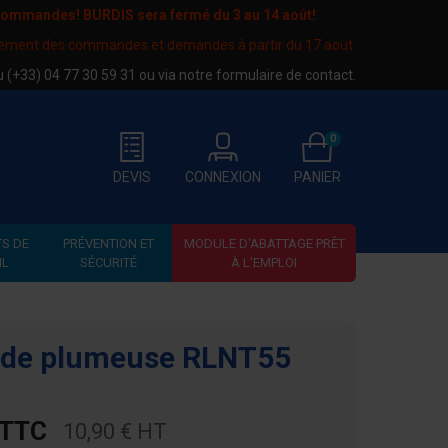
 commandes! BURDIS sera fermé du
3 au 14 août
!
tement des commandes et demandes à partir du 17 août.
au
(+33) 04 77 30 59 31
ou via notre
formulaire de contact
.
0
DEVIS
CONNEXION
PANIER
S DE
PRÉVENTION ET
MODULE D'ABATTAGE PRÊT
IL
SÉCURITÉ
À L'EMPLOI
 de plumeuse RLNT55
E
 TTC
10,90 € HT