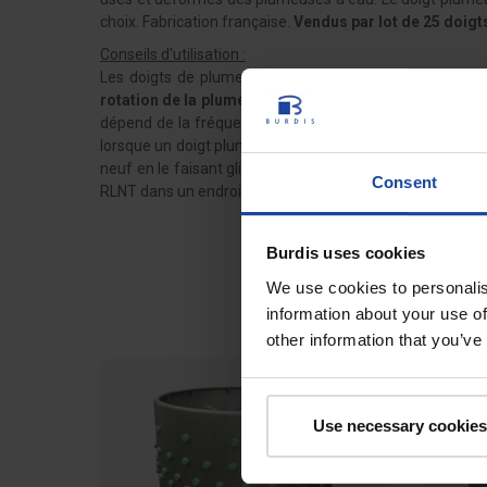
choix. Fabrication française.
Vendus par lot de 25 doigt
Conseils d'utilisation :
Les doigts de plumeuse
doivent être changés lorsqu'
rotation de la plumeuse ou lorsque la qualité du plu
dépend de la fréquence d'utilisation de votre plumeuse. 
lorsque un doigt plumeuse est usé, le couper pour l'enle
neuf en le faisant glisser avec du savon noir (jamais en 
Consent
RLNT dans un endroit frais, éloigné de toute source de ch
Burdis uses cookies
We use cookies to personalis
information about your use of
other information that you’ve
Use necessary cookies