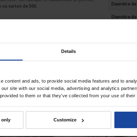
Diamètre de 
s ou carton de 500.
Diamètre du
ils sont trop lisses, courbés dans le sens de
mage décline
. La durée de vie d'un doigt plumeuse
Avis
Vérifier régulièrement l'état d'usure des doigts :
0
ver de la plumeuse puis le remplacer par un doigt
utilisant de la graisse). Stocker le doigt plumeuse
Soyez le premie
Details
aleur.
À voir également
e content and ads, to provide social media features and to analy
 our site with our social media, advertising and analytics partn
 provided to them or that they’ve collected from your use of their
 only
Customize