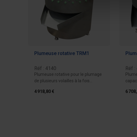
Plumeuse rotative TRM1
Plum
Réf : 4140
Réf :
Plumeuse rotative pour le plumage
Plume
de plusieurs volailles à la fois
capaci
échaudées...
plusieu
4 918,80 €
6 708
Ajouter au devis