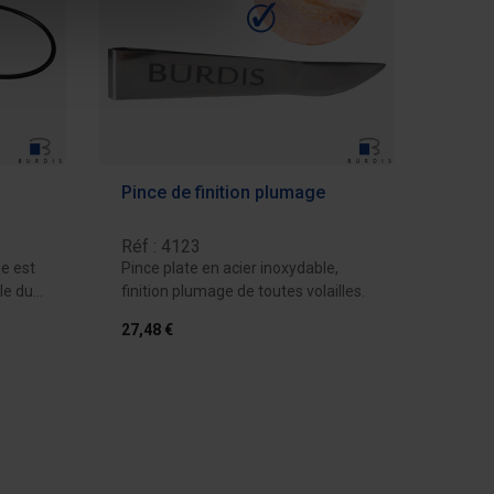
Pince de finition plumage
Réf : 4123
e est
Pince plate en acier inoxydable,
e du...
finition plumage de toutes volailles.
27,48 €
devis
Ajouter au devis