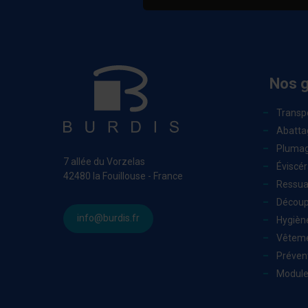
Nos 
Transp
Abatta
Pluma
7 allée du Vorzelas
Éviscér
42480 la Fouillouse - France
Ressu
Découp
info@burdis.fr
Hygièn
Vêteme
Prévent
Module