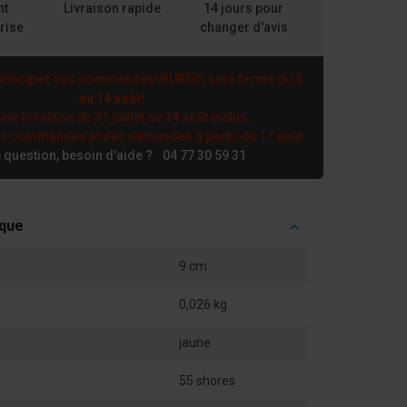
nt
Livraison rapide
14 jours pour
rise
changer d'avis
nticipez vos commandes! BURDIS sera fermé du
3
au 14 août
!
ne livraison du 31 juillet au 14 août inclus.
es commandes et des demandes à partir du 17 août.
 question, besoin d'aide ?
04 77 30 59 31
ique
9 cm
0,026 kg
jaune
55 shores