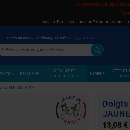
ATTENTION:
Anticipez vos
Trai
Besoin d'aide, une question ? Contactez-nous 
Expert du matériel d'abattage de volailles depuis 1988
echercher
DÉCOUPE ET
VÊTEMENT
ÉRATION
RESSUAGE
HYGIÈNE
CONDITIONNEMENT
TRAVA
meuse RLNT55 JAUNE
Doigts
JAUN
13,08 €