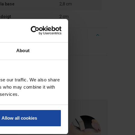
la base
2,8 cm
 doigt
2 cm
r à rédiger un avis !
About
se our traffic. We also share
ers who may combine it with
 services.
Allow all cookies