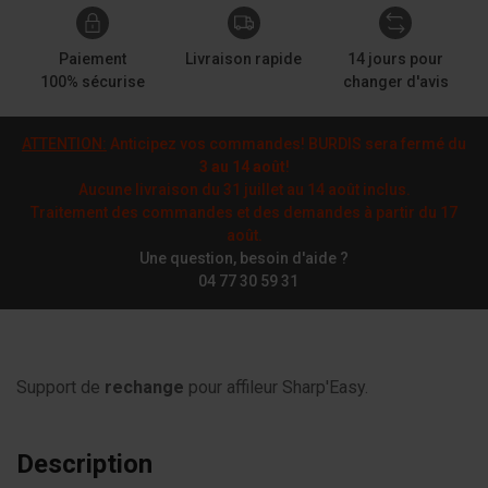
Paiement
Livraison rapide
14 jours pour
100% sécurise
changer d'avis
ATTENTION:
Anticipez vos commandes! BURDIS sera fermé du
3 au 14 août
!
Aucune livraison du 31 juillet au 14 août inclus.
Traitement des commandes et des demandes à partir du 17
août.
Une question, besoin d'aide ?
04 77 30 59 31
Support de
rechange
pour affileur Sharp'Easy.
Description