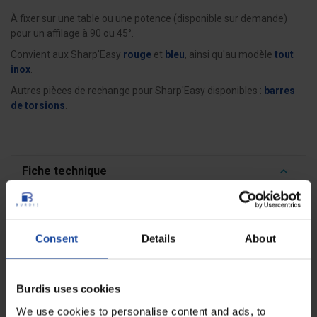
À fixer sur une table ou une potence (disponible sur demande)
pour un affilage à 90 ou 45°.
Convient aux Sharp'Easy
rouge
et
bleu
, ainsi qu'au modèle
tout
inox
.
Autres pièces de rechange pour Sharp'Easy disponibles :
barres
de torsions
.
Fiche technique
Dimensions
10 x 7 x 7 cm
Matériaux
inox AISI 304/304L
Consent
Details
About
Avis
0
Burdis uses cookies
Soyez le premier à rédiger un avis !
We use cookies to personalise content and ads, to