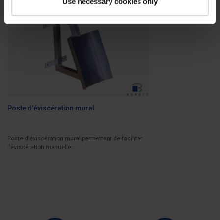
Use necessary cookies only
Poste d'éviscération mural
Poste d'éviscération mural permettant de faciliter
l'éviscération manuelle...