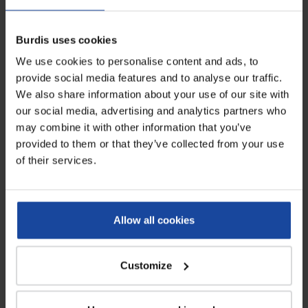
Dimensions
600 x 400 x 120 mm
Burdis uses cookies
Poids
2,5 kg
We use cookies to personalise content and ads, to
Capacité
21 litres
provide social media features and to analyse our traffic.
We also share information about your use of our site with
our social media, advertising and analytics partners who
Avis
0
may combine it with other information that you’ve
provided to them or that they’ve collected from your use
Soyez le premier à rédiger un avis !
of their services.
À voir également
Allow all cookies
Customize