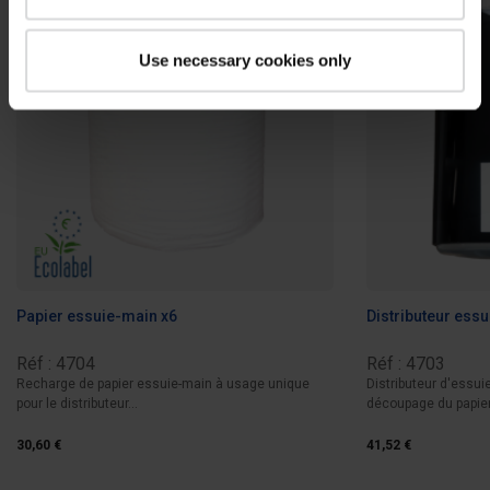
Use necessary cookies only
Papier essuie-main x6
Distributeur ess
Réf : 4704
Réf : 4703
Recharge de papier essuie-main à usage unique
Distributeur d'essu
pour le distributeur...
découpage du papier.
30,60 €
41,52 €