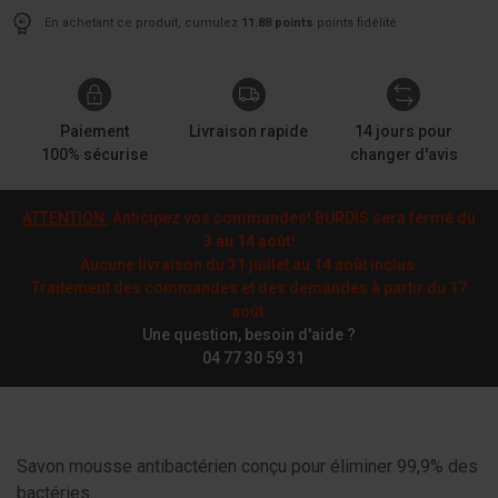
En achetant ce produit, cumulez
11.88 points
points fidélité
Paiement
Livraison rapide
14 jours pour
100% sécurise
changer d'avis
ATTENTION:
Anticipez vos commandes! BURDIS sera fermé du
3 au 14 août
!
Aucune livraison du 31 juillet au 14 août inclus.
Traitement des commandes et des demandes à partir du 17
août.
Une question, besoin d'aide ?
04 77 30 59 31
Savon mousse antibactérien conçu pour éliminer 99,9% des
bactéries.