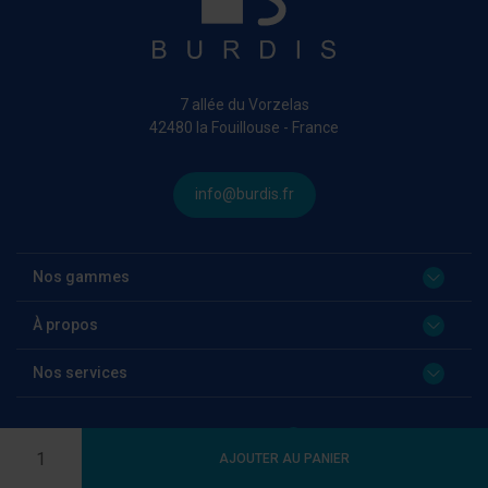
7 allée du Vorzelas
42480 la Fouillouse - France
info@burdis.fr
Nos gammes
À propos
Nos services
Language:
FR
Quantité
AJOUTER AU PANIER