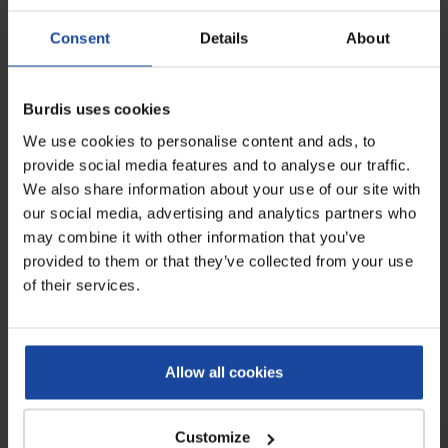
Contenance
800 mL
Consent
Details
About
Aspect
Liquide limpide incolore
pH (pur)
4,2 - 4,7
Burdis uses cookies
Densité
1,06 - 1,08
We use cookies to personalise content and ads, to
provide social media features and to analyse our traffic.
Viscosité
10 - 12 secondes
We also share information about your use of our site with
our social media, advertising and analytics partners who
Avis
may combine it with other information that you’ve
0
provided to them or that they’ve collected from your use
Soyez le premier à rédiger un avis !
of their services.
À voir également
Allow all cookies
Customize