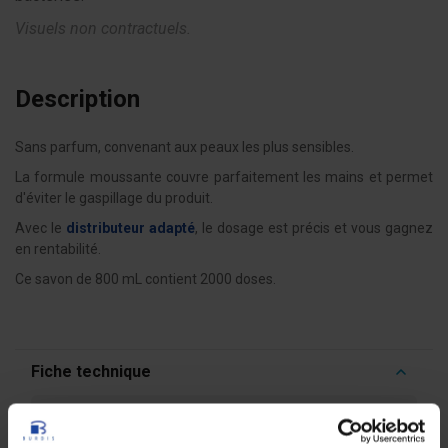
Visuels non contractuels.
Description
Sans parfum, convenant aux peaux les plus sensibles.
La formule moussante couvre parfaitement les mains et permet
d'éviter le gaspillage du produit.
Avec le
distributeur adapté
, le dosage est précis et vous gagnez
en rentabilité.
Ce savon de 800 mL contient 2000 doses.
Fiche technique
Poids
0,879 kg