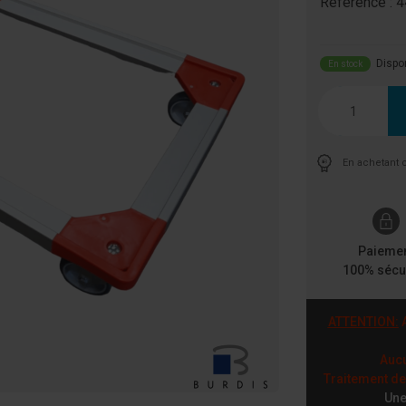
Référence :
4
Dispo
En stock
Quantité
En achetant 
Paieme
100% sécu
ATTENTION:
A
Aucu
Traitement d
Une