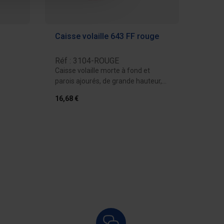
Caisse volaille 643 FF rouge
Réf : 3104-ROUGE
Caisse volaille morte à fond et
parois ajourés, de grande hauteur,
permettant...
16,68 €
devis
Ajouter au devis