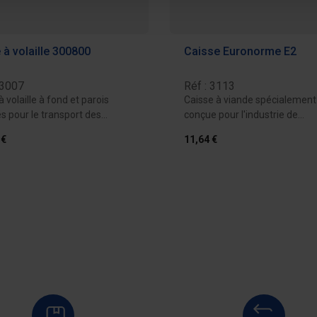
à volaille 300800
Caisse Euronorme E2
 3007
Réf : 3113
 volaille à fond et parois
Caisse à viande spécialement
s pour le transport des
conçue pour l'industrie de
es...
transformation de la...
 €
11,64 €
Ajouter au devis
Ajouter au 