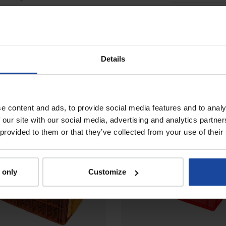
andage est en caoutchouc noir
non tachant
.
Details
À voir également
e content and ads, to provide social media features and to analy
 our site with our social media, advertising and analytics partn
URE VENTE
 provided to them or that they’ve collected from your use of their
 only
Customize