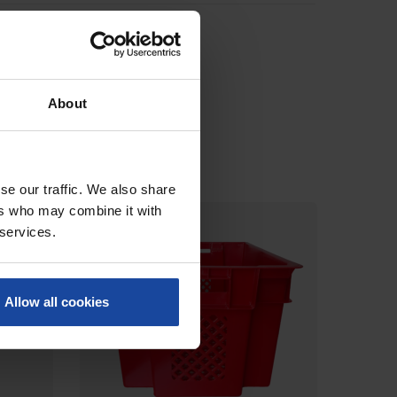
About
se our traffic. We also share
ers who may combine it with
BAISSE DE PRIX
 services.
Allow all cookies