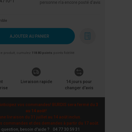
4710-1
personne n'a encore posté d'avis
nible
AJOUTER AU PANIER
ce produit, cumulez
118.80 points
points fidélité
nt
Livraison rapide
14 jours pour
rise
changer d'avis
nticipez vos commandes! BURDIS sera fermé du
3
au 14 août
!
ne livraison du 31 juillet au 14 août inclus.
es commandes et des demandes à partir du 17 août.
 question, besoin d'aide ?
04 77 30 59 31