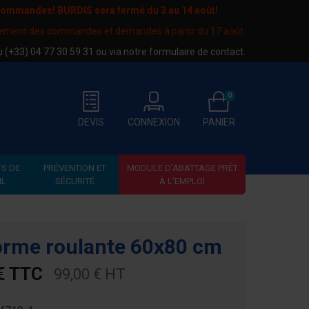
 commandes! BURDIS sera fermé du
3 au 14 août
!
tement des commandes et demandes à partir du 17 août.
au
(+33) 04 77 30 59 31
ou via notre
formulaire de contact
.
0
DEVIS
CONNEXION
PANIER
S DE
PRÉVENTION ET
MODULE D'ABATTAGE PRÊT
IL
SÉCURITÉ
À L'EMPLOI
orme roulante 60x80 cm
€ TTC
99,00 € HT