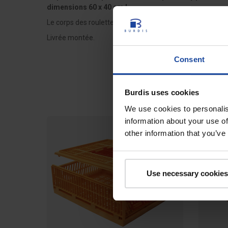
dimensions 60 x 40 cm !
Le corps des roulettes est en polypropylène gris et le b
Livrée montée.
Consent
Burdis uses cookies
We use cookies to personalis
information about your use of
MEILLE
other information that you’ve
Use necessary cookies