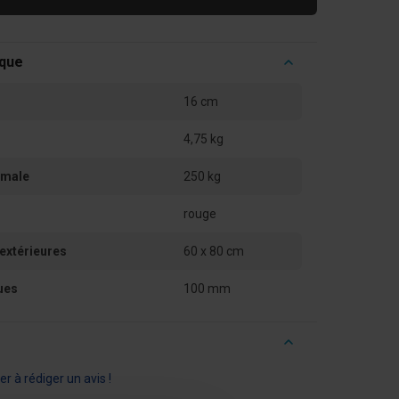
ique
16 cm
4,75 kg
imale
250 kg
rouge
extérieures
60 x 80 cm
ues
100 mm
r à rédiger un avis !