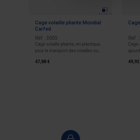
Cage volaille pliante Mondial
Cage 
Carfed
Réf : 3005
Réf :
Cage volaille pliante, en plastique,
Cage à
pour le transport des volailles ou
ajouré
des...
volaill
47,88 €
49,92
Ajouter au devis