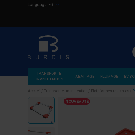
Language:
FR
R
TRANSPORT ET
ABATTAGE
PLUMAGE
EVISC
MANUTENTION
Accueil
Transport et manutention
Plateformes roulantes
P
NOUVEAUTÉ