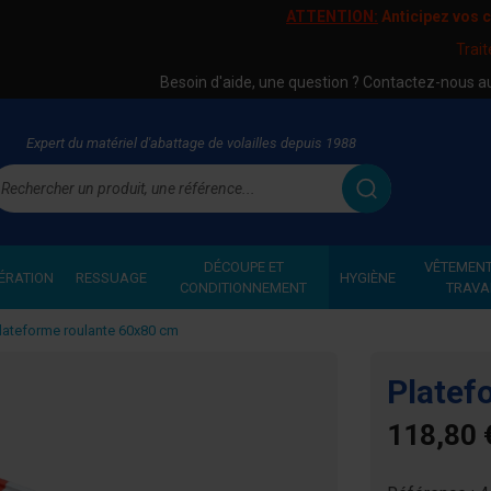
ATTENTION:
Anticipez vos
Trai
Besoin d'aide, une question ? Contactez-nous 
Expert du matériel d'abattage de volailles depuis 1988
echercher
DÉCOUPE ET
VÊTEMENT
ÉRATION
RESSUAGE
HYGIÈNE
CONDITIONNEMENT
TRAVA
lateforme roulante 60x80 cm
Platef
118,80 