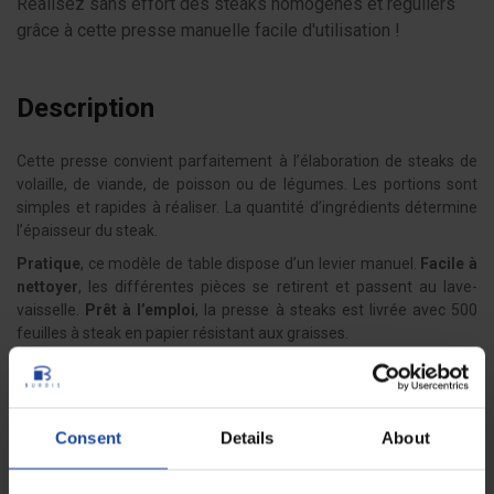
Réalisez sans effort des steaks homogènes et réguliers
grâce à cette presse manuelle facile d'utilisation !
Description
Cette presse convient parfaitement à l’élaboration de steaks de
volaille, de viande, de poisson ou de légumes. Les portions sont
simples et rapides à réaliser. La quantité d’ingrédients détermine
l’épaisseur du steak.
Pratique
, ce modèle de table dispose d’un levier manuel.
Facile à
nettoyer
, les différentes pièces se retirent et passent au lave-
vaisselle.
Prêt à l’emploi
, la presse à steaks est livrée avec 500
feuilles à steak en papier résistant aux graisses.
Consent
Details
About