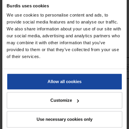
Burdis uses cookies
We use cookies to personalise content and ads, to
provide social media features and to analyse our traffic.
We also share information about your use of our site with
our social media, advertising and analytics partners who
La presse est composée d'aluminium anodisé.
may combine it with other information that you’ve
Deux modèles de table sont disponibles en fonction de vos
provided to them or that they’ve collected from your use
besoins :
of their services.
Diamètre de proportion
10 cm
Dimensions
L25 x P23 x H28 cm
L2
Poids
5 kg
Allow all cookies
Fiche technique
Customize
Dimensions
L25 x P23 x H28 cm (10 cm), L28 x P23 x
H31 cm (13 cm)
Use necessary cookies only