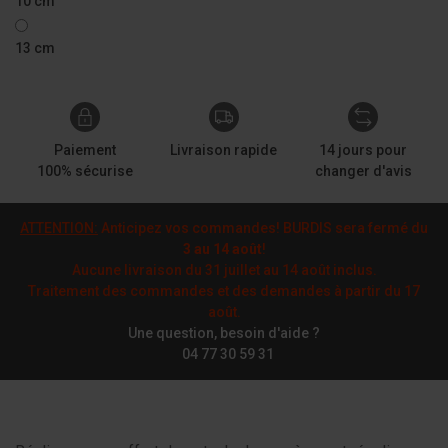
10 cm
13 cm
Paiement
Livraison rapide
14 jours pour
100% sécurise
changer d'avis
ATTENTION:
Anticipez vos commandes! BURDIS sera fermé du
3 au 14 août
!
Aucune livraison du 31 juillet au 14 août inclus.
Traitement des commandes et des demandes à partir du 17
août.
Une question, besoin d'aide ?
04 77 30 59 31