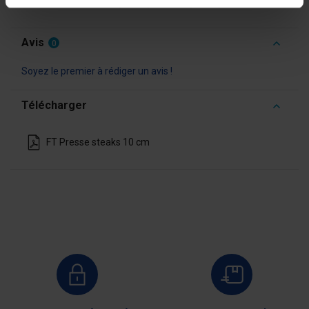
Poids
5 kg (10 cm), 6,22 kg (13 cm)
Avis
0
Soyez le premier à rédiger un avis !
Télécharger
FT Presse steaks 10 cm