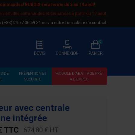
 commandes! BURDIS sera fermé du
3 au 14 août
!
tement des commandes et demandes à partir du 17 août.
au
(+33) 04 77 30 59 31
ou via notre
formulaire de contact
.
0
DEVIS
CONNEXION
PANIER
S DE
PRÉVENTION ET
MODULE D'ABATTAGE PRÊT
IL
SÉCURITÉ
À L'EMPLOI
eur avec centrale
ène intégrée
€ TTC
674,80 € HT