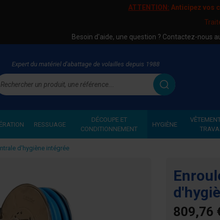
ATTENTION:
Anticipez vos
Trai
Besoin d'aide, une question ? Contactez-nous 
Expert du matériel d'abattage de volailles depuis 1988
echercher
DÉCOUPE ET
VÊTEMENT
ÉRATION
RESSUAGE
HYGIÈNE
CONDITIONNEMENT
TRAVA
ntrale d'hygiène intégrée
Enroul
d'hygi
809,76 