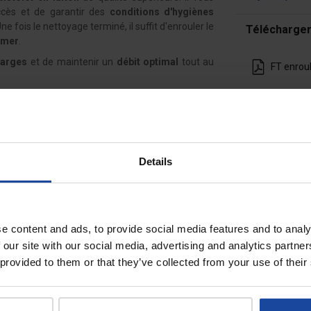
accès et de garantir des
conditions d'hygiènes
e fois le nettoyage terminé, il suffit d'enrouler le
Télécharge
bîmer
.
harges
et de maintenir un
débit optimal
tout au
FT enrou
onibles sur demande)
Details
oduits non inclus)
 désinfectants
du marché (acides ou alcalins), un
ionnement de cet enrouleur.
e content and ads, to provide social media features and to analy
 our site with our social media, advertising and analytics partn
 provided to them or that they’ve collected from your use of their
À voir également