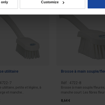
 only
Customize
e utilitaire
Brosse à main souple/fle
 4722-7
Réf : 4722-8
 utilitaire, petite et légère, à
Brosse à main souple/fleurée,
large et manche
manche court. Les fibres fleu
omique...
de cette...
€
8,64 €