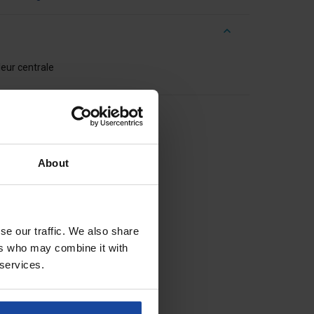
r
leur centrale
About
se our traffic. We also share
ers who may combine it with
 services.