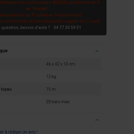
nticipez vos commandes! BURDIS sera fermé du
3
au 14 août
!
ne livraison du 31 juillet au 14 août inclus.
es commandes et des demandes à partir du 17 août.
 question, besoin d'aide ?
04 77 30 59 31
ique
46 x 42 x 10 cm
12 kg
 tuyau
15 m
20 bars max.
r à rédiger un avis !