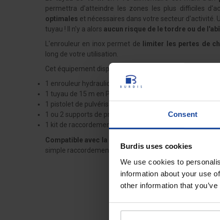
permettra d'atteindre les zones les plus difficiles d'
optimales
et nécessaires dans votre secteur d'activité. Un
tuyau ! Il n'y a alors
aucun risque de le tordre ou de l'a
L'enrouleur en inox permet de
limiter les pertes de c
long de votre utilisation.
Cet équipement dispose de :
1 enrouleur hydraulique
1 tuyau de 15 m en PVC alimentaire (autres tailles disp
1 pistolet de pulvérisation anti-chocs en laiton
Consent
1 ou 2 supports de produits selon le modèle (bidons et pr
1 kit de raccordement de 2 m en PVC alimentaire
Compatible avec la majeure partie des détergents et
Burdis uses cookies
simple raccordement à une arrivée d'eau suffit au fonct
We use cookies to personalis
information about your use of
other information that you’ve