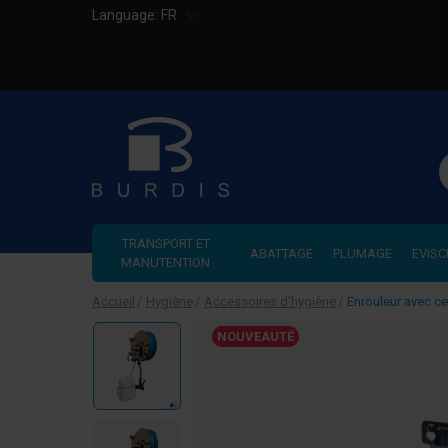
Language:
FR
R
TRANSPORT ET
ABATTAGE
PLUMAGE
EVISC
MANUTENTION
Accueil
Hygiène
Accessoires d'hygiène
Enrouleur avec ce
NOUVEAUTÉ