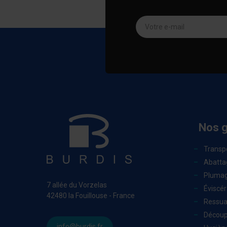
Votre e-mail
Nos 
Transp
Abatta
Pluma
7 allée du Vorzelas
Éviscér
42480 la Fouillouse - France
Ressu
Découp
info@burdis.fr