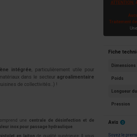
ATTENTION:
A
Aucu
Traitement d
Une
Fiche techn
Dimensions
iène intégrée
, particulièrement utile pour
matériaux dans le secteur
agroalimentaire
Poids
uisines de collectivités...) !
Longueur du
Pression
 comprend une
centrale de désinfection et de
Avis
0
leur inox pour passage hydraulique
.
Soyez le premie
pistolet en laiton
de qualité supérieure. Il vous