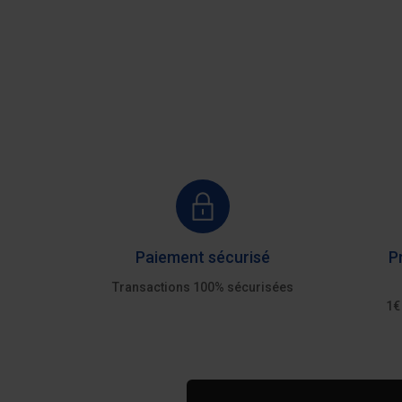
AU DEVIS
Ajouter au devis
Paiement sécurisé
P
Transactions 100% sécurisées
1€