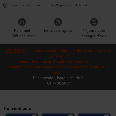
En achetant ce produit, cumulez
39 points
points fidélité
Paiement
Livraison rapide
14 jours pour
100% sécurise
changer d'avis
ATTENTION:
Anticipez vos commandes! BURDIS sera fermé du
3 au 14 août
!
Aucune livraison du 31 juillet au 14 août inclus.
Traitement des commandes et des demandes à partir du 17
août.
Une question, besoin d'aide ?
04 77 30 59 31
Convient pour :