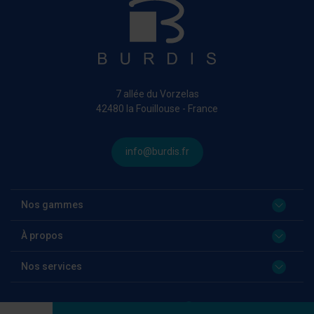
7 allée du Vorzelas
42480 la Fouillouse - France
info@burdis.fr
Nos gammes
À propos
Nos services
Language:
FR
Quantité