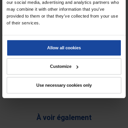
Longueur
5 cm
our social media, advertising and analytics partners who
may combine it with other information that you’ve
Poids
0,005 kg
provided to them or that they’ve collected from your use
of their services.
Coloris
noir
Dureté
45 shores
Allow all cookies
Diamètre de la base
1,5 cm
Diamètre du doigt
1 cm
Customize
Avis
0
Use necessary cookies only
Soyez le premier à rédiger un avis !
À voir également