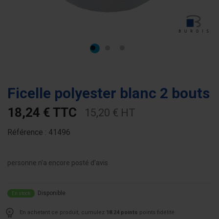
Ficelle polyester blanc 2 bouts
18,24 € TTC
15,20 € HT
Référence :
41496
personne n'a encore posté d'avis
Disponible
En stock
En achetant ce produit, cumulez
18.24 points
points fidélité