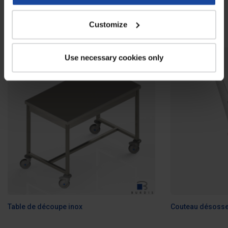
À voir également
Customize
Use necessary cookies only
Table de découpe inox
Couteau désosse