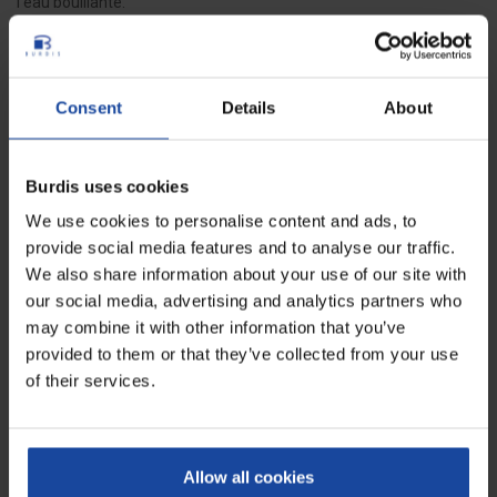
l'eau bouillante.
Un
racloir à planche à découper plastique
peut également être
utilisé. Laisser sécher à l’air libre, ou en utilisant un torchon sec et
propre.
Consent
Details
About
Fiche technique
Burdis uses cookies
We use cookies to personalise content and ads, to
Dimensions
60 x 40 x 2,5 cm
provide social media features and to analyse our traffic.
We also share information about your use of our site with
Poids
5,870 kg
our social media, advertising and analytics partners who
may combine it with other information that you’ve
Coloris
blanc
provided to them or that they’ve collected from your use
of their services.
Avis
0
Soyez le premier à rédiger un avis !
Allow all cookies