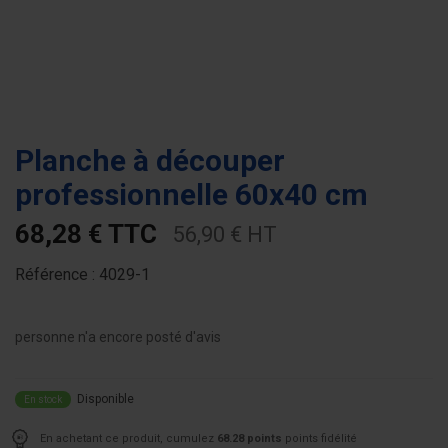
Planche à découper
professionnelle 60x40 cm
68,28 € TTC
56,90 € HT
Référence :
4029-1
personne n'a encore posté d'avis
Disponible
En stock
En achetant ce produit, cumulez
68.28 points
points fidélité