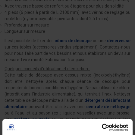
Avec traverse basse de renfort ou étagère pour plus de solidité
4 pieds (6 pieds à partir de L 2100 mm): avec vérins de réglage ou
roulettes (nylon inoxydable, pivotantes, dont 2 à freins)
Profondeur sur mesure
Longueur sur mesure
Il est possible de fixer des
cônes de découpe
ou une
dénerveuse
sur ces tables (accessoires vendus séparément). Contactez-nous
pour nous faire part de vos besoins et nous établirons un devis sur
mesure. Livré monté. Fabrication française.
Quelques conseils d'utilisation et d'entretien :
Cette table de découpe avec dessus mixte (inox/polyéthylène)
doit être nettoyée après chaque séance de découpe pour
respecter de bonnes conditions d'hygiène. Ne pas utiliser de chlore
(interdit dans l'industrie alimentaire), qui ternirait l'inox. Nettoyer
cette table de découpe mixte à l'aide d'un
détergent désinfectant
alimentaire
pouvant être utilisé avec une
centrale de nettoyage
ou à l'eau et au savon (ex : liquide vaisselle) avec une brosse.
Une
raclette de table
ou un grattoir peuvent également être
utilisée. Ne pas nettoyer avec de l'eau de Javel qui pourrait tâcher
l'inox. Pour une désinfection parfaite, opter pour le
spray