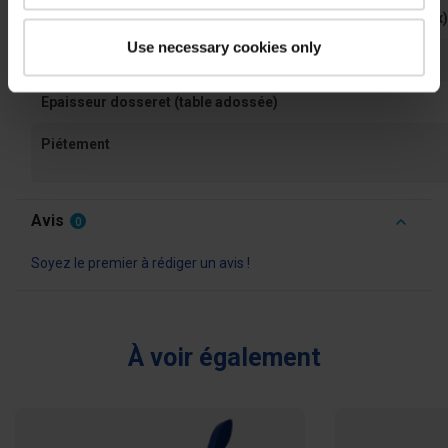
Hauteur ceinture inox de renfort sous plateau (table tout inox)
Use necessary cookies only
Hauteur dosseret (table adossée)
Epaisseur dosseret (table adossée)
Piétement
Avis
0
Soyez le premier à rédiger un avis !
À voir également