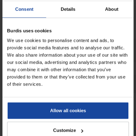
désinfectant alimentaire
sans rinçage.
Consent
Details
About
Burdis uses cookies
Fiche technique
We use cookies to personalise content and ads, to
Longueur
provide social media features and to analyse our traffic.
We also share information about your use of our site with
our social media, advertising and analytics partners who
Hauteur
may combine it with other information that you’ve
provided to them or that they’ve collected from your use
Diamètre roues
of their services.
Profondeur
Allow all cookies
Epaisseur dessus inox
Customize