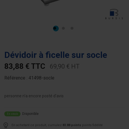
Dévidoir à ficelle sur socle
83,88 € TTC
69,90 € HT
Référence :
41498-socle
personne n'a encore posté d'avis
Disponible
En stock
En achetant ce produit, cumulez
83.88 points
points fidélité