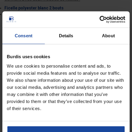
Ficelle polyester blanc 2 bouts
Ficelle polyester bleu/blanc/rouge 3 bouts
Consent
Details
About
Fiche technique
Longueur
19 cm
Burdis uses cookies
Hauteur
17 cm
We use cookies to personalise content and ads, to
provide social media features and to analyse our traffic.
Poids
2,4 kg
We also share information about your use of our site with
our social media, advertising and analytics partners who
Diamètre
13 cm
may combine it with other information that you’ve
provided to them or that they’ve collected from your use
Dimensions socle
19 x 12 cm
of their services.
Avis
0
Soyez le premier à rédiger un avis !