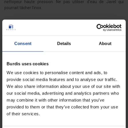
nettoyeur haute pression. Ne pas utiliser d'eau de Javel qui
pourrait tâcher l'inox.
Fiche technique
Consent
Details
About
Hauteur
105 cm
Poids
10 kg
Burdis uses cookies
Diamètre roues
80 mm
We use cookies to personalise content and ads, to
provide social media features and to analyse our traffic.
Diamètre
80 cm
We also share information about your use of our site with
our social media, advertising and analytics partners who
Avis
may combine it with other information that you’ve
0
provided to them or that they’ve collected from your use
Soyez le premier à rédiger un avis !
of their services.
Télécharger