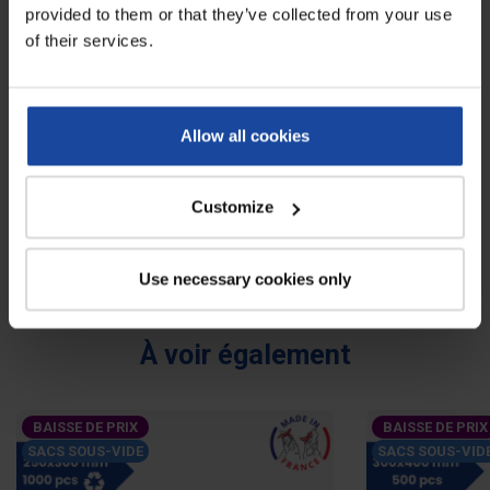
provided to them or that they’ve collected from your use
Poids
3.3 kg
of their services.
Epaisseur
140 mμ
Matériaux
Polyamide/Ethylène Alcool
Allow all cookies
Vinylique/Polyéthylène
Avis
Customize
0
Soyez le premier à rédiger un avis !
Use necessary cookies only
À voir également
BAISSE DE PRIX
BAISSE DE PRIX
SACS SOUS-VIDE
SACS SOUS-VID