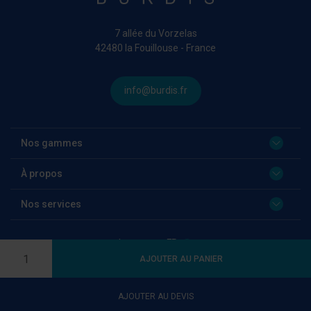
7 allée du Vorzelas
42480 la Fouillouse - France
info@burdis.fr
Nos gammes
À propos
Nos services
Language:
FR
Quantité
AJOUTER AU PANIER
AJOUTER AU DEVIS