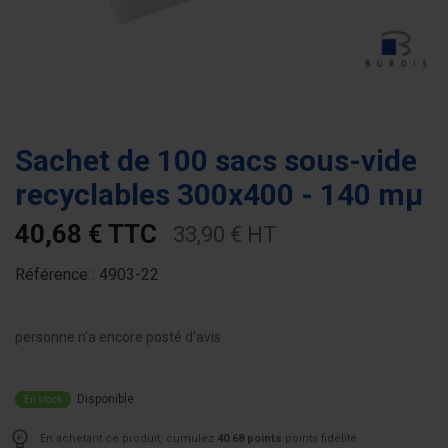
Sachet de 100 sacs sous-vide
recyclables 300x400 - 140 mµ
40,68 € TTC
33,90 € HT
Référence :
4903-22
personne n'a encore posté d'avis
Disponible
En stock
En achetant ce produit, cumulez
40.68 points
points fidélité