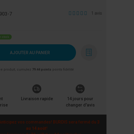
1
avis
903-7
n stock
AJOUTER AU PANIER
ce produit, cumulez
79.44 points
points fidélité
nt
Livraison rapide
14 jours pour
rise
changer d'avis
nticipez vos commandes! BURDIS sera fermé du
3
au 14 août
!