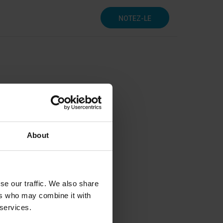
NOTEZ-LE
About
se our traffic. We also share
ers who may combine it with
 services.