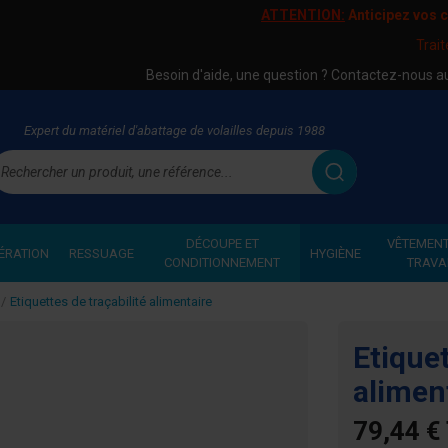
ATTENTION:
Anticipez vos
Trai
Besoin d'aide, une question ? Contactez-nous 
Expert du matériel d'abattage de volailles depuis 1988
echercher
DÉCOUPE ET
VÊTEMENT
ÉRATION
RESSUAGE
HYGIÈNE
CONDITIONNEMENT
TRAVA
Etiquettes de traçabilité alimentaire
Etiquet
alimen
79,44 €