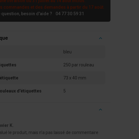
ne livraison du 31 juillet au 14 août inclus.
es commandes et des demandes à partir du 17 août.
 question, besoin d'aide ?
04 77 30 59 31
ique
bleu
iquettes
250 par rouleau
étiquette
73 x 40 mm
ouleaux d'étiquettes
5
avier K.
valué le produit, mais n’a pas laissé de commentaire