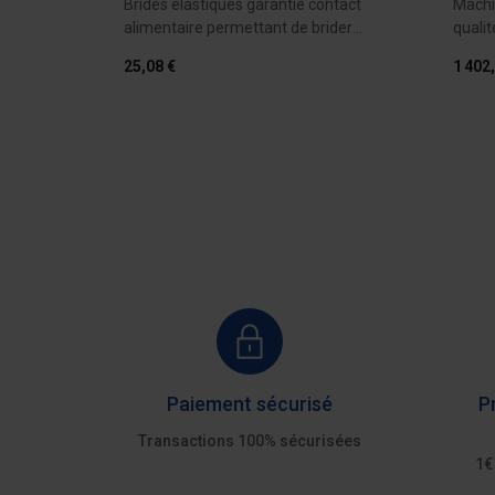
Brides élastiques garantie contact
Machi
pour un
alimentaire permettant de brider
quali
les...
de...
25,08 €
1 402
AU DEVIS
Ajouter au devis
Paiement sécurisé
P
Transactions 100% sécurisées
1€