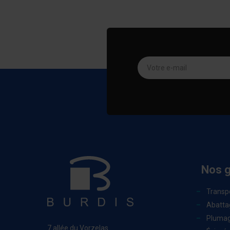
Votre e-mail
Nos 
Transp
Abatta
Pluma
7 allée du Vorzelas