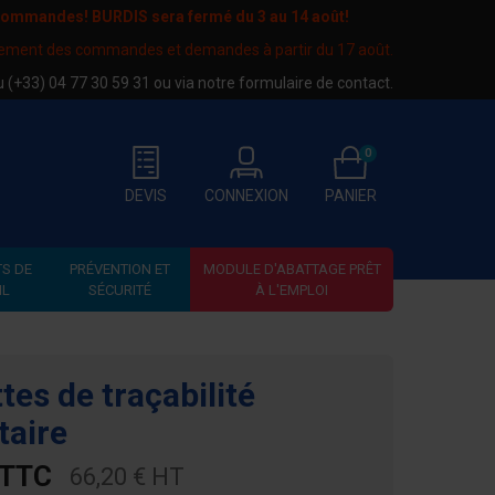
 commandes! BURDIS sera fermé du
3 au 14 août
!
tement des commandes et demandes à partir du 17 août.
au
(+33) 04 77 30 59 31
ou via notre
formulaire de contact
.
0
DEVIS
CONNEXION
PANIER
S DE
PRÉVENTION ET
MODULE D'ABATTAGE PRÊT
IL
SÉCURITÉ
À L'EMPLOI
tes de traçabilité
taire
 TTC
66,20 € HT