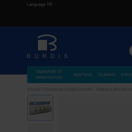
Language:
FR
R
TRANSPORT ET
ABATTAGE
PLUMAGE
EVISC
MANUTENTION
Accueil
Découpe et conditionnement
Pesage et étiquetage