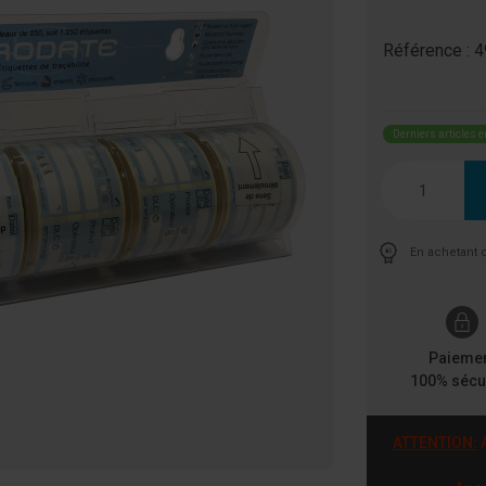
Référence :
4
Derniers articles e
Quantité
En achetant 
Paieme
100% sécu
ATTENTION:
A