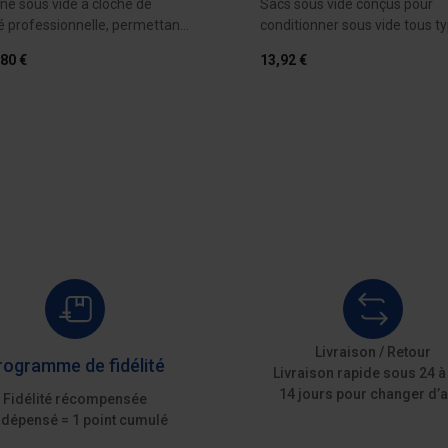
ne sous vide à cloche de
Sacs sous vide conçus pour
té professionnelle, permettant
conditionner sous vide tous t
de denrées...
,80 €
13,92 €
Ajouter au devis
Ajouter au 
Livraison / Retour
rogramme de fidélité
Livraison rapide sous 24 à
14 jours pour changer d’a
Fidélité récompensée
 dépensé = 1 point cumulé