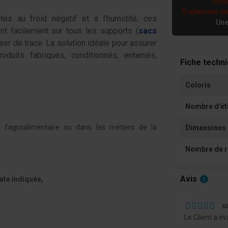
Aucu
Traitement d
tes au froid négatif et à l'humidité, ces
Une
ent facilement sur tous les supports (
sacs
isser de trace. La solution idéale pour assurer
 produits fabriqués, conditionnés, entamés,
Fiche techn
Coloris
Nombre d'ét
ns l'agroalimentaire ou dans les métiers de la
Dimensions 
Nombre de r
Avis
date indiquée,
1
x
Le Client a é