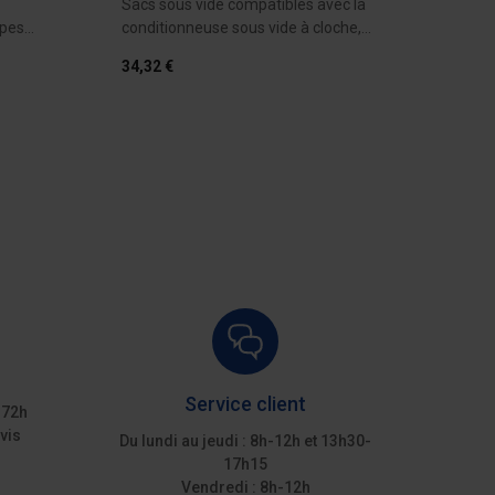
Sacs sous vide compatibles avec la
Cette 
ypes
conditionneuse sous vide à cloche,...
de co
film...
34,32 €
790,6
devis
Ajouter au devis
Service client
 72h
vis
Du lundi au jeudi : 8h-12h et 13h30-
17h15
Vendredi : 8h-12h