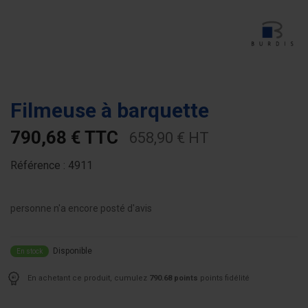
Filmeuse à barquette
790,68 € TTC
658,90 € HT
Référence :
4911
personne n'a encore posté d'avis
Disponible
En stock
En achetant ce produit, cumulez
790.68 points
points fidélité