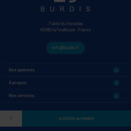
7 allée du Vorzelas
42480 la Fouillouse - France
info@burdis.fr
Nos gammes
À propos
Nos services
Language:
FR
Quantité
AJOUTER AU PANIER