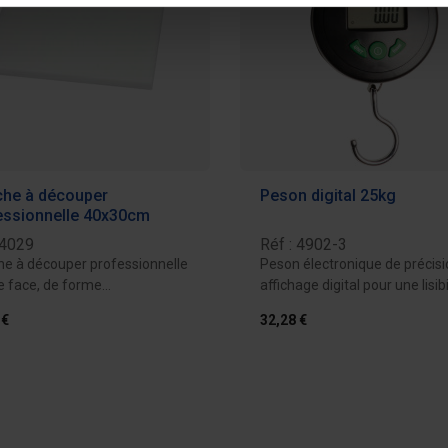
che à découper
Peson digital 25kg
essionnelle 40x30cm
 4029
Réf : 4902-3
he à découper professionnelle
Peson électronique de précisi
e face, de forme
affichage digital pour une lisibil
gulaire,...
 €
32,28 €
Ajouter au devis
Ajouter au 