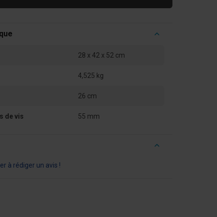
ique
28 x 42 x 52 cm
4,525 kg
26 cm
s de vis
55 mm
r à rédiger un avis !