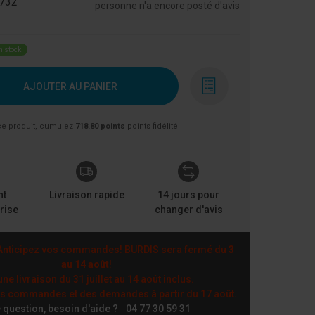
732
personne n'a encore posté d'avis
n stock
AJOUTER AU PANIER
ce produit, cumulez
718.80 points
points fidélité
nt
Livraison rapide
14 jours pour
rise
changer d'avis
nticipez vos commandes! BURDIS sera fermé du
3
au 14 août
!
ne livraison du 31 juillet au 14 août inclus.
es commandes et des demandes à partir du 17 août.
 question, besoin d'aide ?
04 77 30 59 31