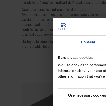
(rondelle et écrou) permettant de l'installer sur une table
Quelques conseils d'utilisation et d'entretien :
Avant utilisation : fixez le cône d'emballage volaille su
vis dans le trou et serrez l'écrou sur la rondelle pour
sachet plastique à la sortie du cône d'emballage (du côté 
l'entrée du cône d'emballage (ouverture la plus large).
d'emballage s'ouvrent (grâce aux ressorts) et que la volai
Nettoyez le cône d'emballage après chaque séance de
c
Consent
irréprochable. Ne pas utiliser d'eau de Javel qui pourrait
Burdis uses cookies
We use cookies to personalis
information about your use of
other information that you’ve
Use necessary cookies