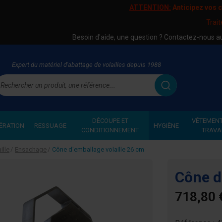
ATTENTION:
Anticipez vos
Trai
Besoin d'aide, une question ? Contactez-nous 
Expert du matériel d'abattage de volailles depuis 1988
echercher
DÉCOUPE ET
VÊTEMENT
ÉRATION
RESSUAGE
HYGIÈNE
CONDITIONNEMENT
TRAVA
ille
Ensachage
Cône d'emballage volaille 26 cm
Cône d
718,80 