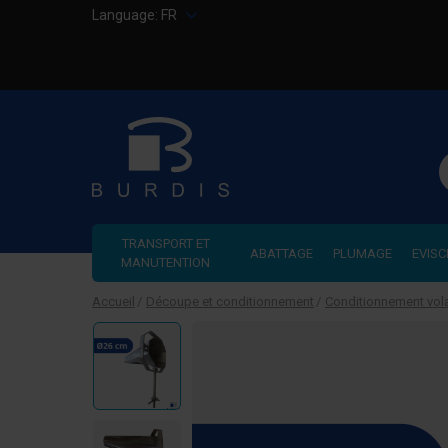
Language:
FR
R
TRANSPORT ET
ABATTAGE
PLUMAGE
EVISC
MANUTENTION
Accueil
Découpe et conditionnement
Conditionnement vola