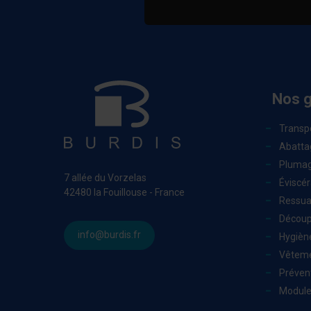
Nos 
Transp
Abatta
Pluma
7 allée du Vorzelas
Éviscér
42480 la Fouillouse - France
Ressu
Découp
info@burdis.fr
Hygièn
Vêteme
Prévent
Module