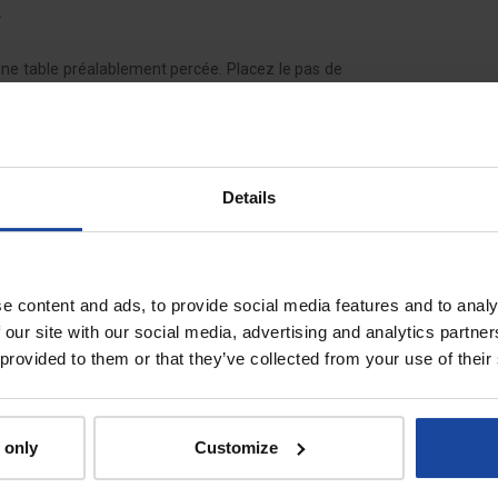
.
r une table préalablement percée. Placez le pas de
 fixer solidement le cône d'emballage. Placez un
le plus étroit), puis insérez une volaille entière à
 Poussez la volaille pour que les 4 pans du cône
lle ressorte dans le sachet plastique.
onditionnement de la volaille
, pour une hygiène
Details
 endommager l'inox et le tâcher.
e content and ads, to provide social media features and to analy
À voir également
 our site with our social media, advertising and analytics partn
 provided to them or that they’ve collected from your use of their
 only
Customize