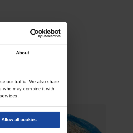
About
se our traffic. We also share
ers who may combine it with
 services.
MEILLEURE VENTE
BAISSE 
Allow all cookies