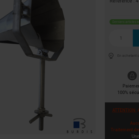
Référence :
4
Derniers articles e
Quantité
En achetant 
Paieme
100% sécu
ATTENTION:
A
Aucu
Traitement d
Une