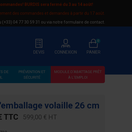
 commandes! BURDIS sera fermé du
3 au 14 août
!
tement des commandes et demandes à partir du 17 août.
au
(+33) 04 77 30 59 31
ou via notre
formulaire de contact
.
0
DEVIS
CONNEXION
PANIER
S DE
PRÉVENTION ET
MODULE D'ABATTAGE PRÊT
IL
SÉCURITÉ
À L'EMPLOI
'emballage volaille 26 cm
€ TTC
599,00 € HT