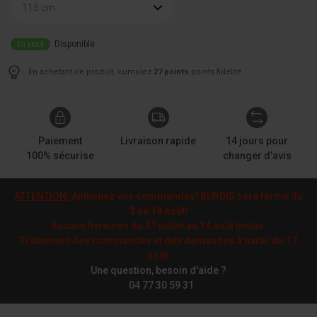
115 cm
Disponible
En stock
En achetant ce produit, cumulez
27 points
points fidélité
Paiement
Livraison rapide
14 jours pour
100% sécurise
changer d'avis
ATTENTION:
Anticipez vos commandes! BURDIS sera fermé du
3 au 14 août
!
Aucune livraison du 31 juillet au 14 août inclus.
Traitement des commandes et des demandes à partir du 17
août.
Une question, besoin d'aide ?
04 77 30 59 31