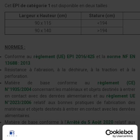
Cet
EPI de catégorie 1
est disponible en deux tailles :
Largeur x Hauteur (cm)
Stature (cm)
90 x 115
<194
90 x 140
>194
NORMES :
Conforme au
règlement (UE) EPI 2016/425
et la
norme NF EN
13688 : 2013
.
Résistance à l’abrasion, à la déchirure, à la traction et à la
perforation.
Matière de base conforme au
règlement (CE)
N°1935/2004
concernant les matériaux et objets destinés à entrer
en contact avec des denrées alimentaires et au
règlement UE
N°2023/2006
relatif aux bonnes pratiques de fabrication des
matériaux et objets destinés à entrer en contact avec les denrées
alimentaires.
Matière de base conforme à l’
Arrêté du 5 Août 2020
relatif aux
matériaux et objets en caoutchouc destinés à entrer en contact
avec des denrées alimentaires et aux sucettes pour nourrissons et