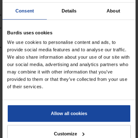
enfants en bas âge. Ce matériau n’est pas destiné au contact
buccal tel que décrit en annexe III et IV
Consent
Details
About
Apte à mise en contact fortuit avec les aliments aqueux, acides et
gras (facteur correcteur de 4).
Conforme à l’
article 33 du règlement REACH N°1907/2006 et
Burdis uses cookies
ses amendements
concernant les produits contenant des
substances extrêmement préoccupantes.
We use cookies to personalise content and ads, to
Ne contient pas de silicone (et dérivés siliconés), ni de
provide social media features and to analyse our traffic.
bisphénols.
We also share information about your use of our site with
ENTRETIEN :
our social media, advertising and analytics partners who
may combine it with other information that you’ve
Nettoyage :
Par brossage à l’eau chaude savonneuse à 40°C
ou dans un mélange d’eau et de détergent doux. Ne pas
provided to them or that they’ve collected from your use
utiliser de produits toxiques pour le nettoyage.
of their services.
Rinçage :
À l'eau claire.
Séchage :
Tablier étendu sans essorage.
Stockage :
Dans un endroit sec et aéré à l'abri de la lumière.
Le tablier doit être changé dès que sa surface présente des
Allow all cookies
traces d’usure.
Customize