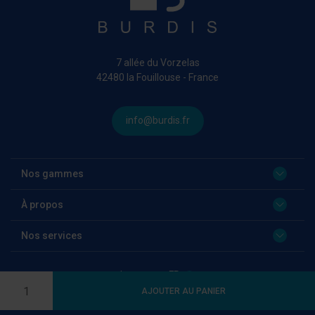
7 allée du Vorzelas
42480 la Fouillouse - France
info@burdis.fr
Nos gammes
À propos
Nos services
Language:
FR
Quantité
AJOUTER AU PANIER