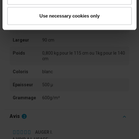
Fiche technique
Use necessary cookies only
Longueur
115 cm ou 140 cm
Largeur
90 cm
Poids
0,800 kg pour le 115 cm ou 1kg pour le 140
cm
Coloris
blanc
Epaisseur
500 µ
Grammage
600g/m²
Avis
2
AUGER I.