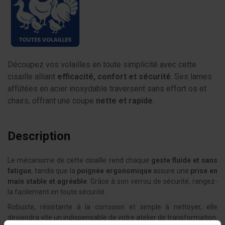
Découpez vos volailles en toute simplicité avec cette
cisaille alliant
efficacité, confort et sécurité
. Ses lames
affûtées en acier inoxydable traversent sans effort os et
chairs, offrant une coupe
nette et rapide
.
Description
Le mécanisme de cette cisaille rend chaque
geste fluide et sans
fatigue
, tandis que la
poignée ergonomique
assure une
prise en
main stable et agréable
. Grâce à son verrou de sécurité, rangez-
la facilement en toute sécurité.
Robuste, résistante à la corrosion et simple à nettoyer, elle
deviendra vite un indispensable de votre atelier de transformation,