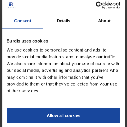
aussi pratique pour toutes sortes de
volailles entières
que pour la
découpe du cou ou des ailes par exemple
.
Consent
Details
About
Fiche technique
Burdis uses cookies
Longueur
24 cm
We use cookies to personalise content and ads, to
provide social media features and to analyse our traffic.
Poids
0,145 kg
We also share information about your use of our site with
our social media, advertising and analytics partners who
Coloris
noir
may combine it with other information that you’ve
provided to them or that they’ve collected from your use
Avis
0
of their services.
Soyez le premier à rédiger un avis !
Allow all cookies
À voir également