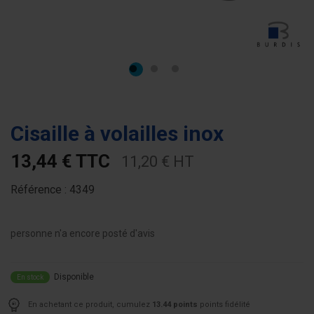
Cisaille à volailles inox
13,44 € TTC
11,20 € HT
Référence :
4349
personne n'a encore posté d'avis
Disponible
En stock
En achetant ce produit, cumulez
13.44 points
points fidélité