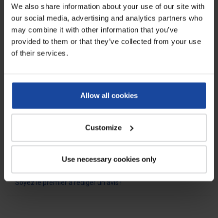
We also share information about your use of our site with
our social media, advertising and analytics partners who
Fiche technique
may combine it with other information that you’ve
provided to them or that they’ve collected from your use
Poids
0,104 kg pour le grand modèle et
of their services.
0,070 kg pour le petit modèle
Longueur manche
11 cm
Allow all cookies
Longueur du crochet
17,5 cm pour le grand modèle et
9,5 cm pour le petit modèle
Coloris
aléatoire, pouvant varier selon
Customize
les productions
Use necessary cookies only
Avis
0
Soyez le premier à rédiger un avis !