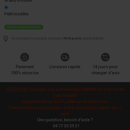
Grand modèle
Petit modèle
Derniers articles en stock
En achetant ce produit, cumulez
38.40 points
points fidélité
Paiement
Livraison rapide
14 jours pour
100% sécurise
changer d'avis
ATTENTION:
Anticipez vos commandes! BURDIS sera fermé du
3 au 14 août
!
Aucune livraison du 31 juillet au 14 août inclus.
Traitement des commandes et des demandes à partir du 17
août.
Une question, besoin d'aide ?
04 77 30 59 31