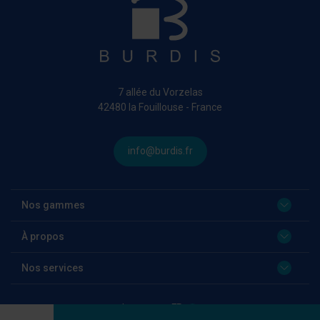
7 allée du Vorzelas
42480 la Fouillouse - France
info@burdis.fr
Nos gammes
À propos
Nos services
Language:
FR
Quantité