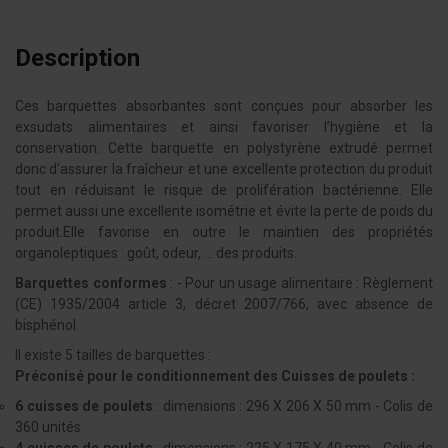
Description
Ces barquettes absorbantes sont conçues pour absorber les
exsudats alimentaires et ainsi favoriser l’hygiène et la
conservation. Cette barquette en polystyrène extrudé permet
donc d'assurer la fraîcheur et une excellente protection du produit
tout en réduisant le risque de prolifération bactérienne. Elle
permet aussi une excellente isométrie et évite la perte de poids du
produit.Elle favorise en outre le maintien des propriétés
organoleptiques : goût, odeur, … des produits.
Barquettes conformes
: - Pour un usage alimentaire : Règlement
(CE) 1935/2004 article 3, décret 2007/766, avec absence de
bisphénol.
Il existe 5 tailles de barquettes :
Préconisé pour le conditionnement des Cuisses de poulets :
6 cuisses de poulets
: dimensions : 296 X 206 X 50 mm - Colis de
360 unités
4 cuisses de poulets
: dimensions : 225 X 175 X 40 mm - Colis de