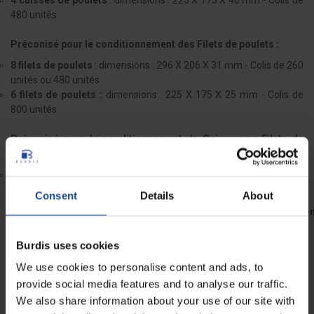
480 unités
Préconisé pour le conditionnement des Filets de poulets :
8 filets de poulets
: dimensions : 296 X 206 X 31 mm - Colis de 260
unités ou 480 unités
6 filets de poulets :
dimensions : 225 X 175 X 25 mm - Colis de
800 unités
Préconisé pour le conditionnement de Cuisses ou Filets de
poulets :
2 Cuisses ou 2 Filets de poulets
: dimensions : 225 X 135 X 25
mm - Colis de 750 unités
Consent
Details
About
Dimensions
Conditionnement précon
296 X 206 X 50 mm
6 Cuisses
225 X 175 X 40 mm
4 Cuisses
Burdis uses cookies
225 X 135 X 25 mm
2 Cuisses ou 2 Filets
We use cookies to personalise content and ads, to
296 X 206 X 31 mm
8 Filets
provide social media features and to analyse our traffic.
225 X 175 X 25 mm
6 Filets
We also share information about your use of our site with