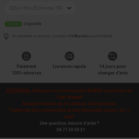
225 x 135 x 25 mm par 750
Disponible
En stock
En achetant ce produit, cumulez
119.88 points
points fidélité
Paiement
Livraison rapide
14 jours pour
100% sécurise
changer d'avis
ATTENTION:
Anticipez vos commandes! BURDIS sera fermé du
3 au 14 août
!
Aucune livraison du 31 juillet au 14 août inclus.
Traitement des commandes et des demandes à partir du 17
août.
Une question, besoin d'aide ?
04 77 30 59 31