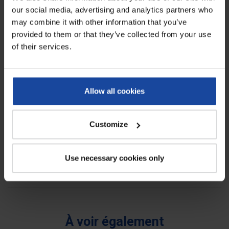
our social media, advertising and analytics partners who
Fiche technique
may combine it with other information that you’ve
provided to them or that they’ve collected from your use
Largeur
16,5 cm
of their services.
Poids
0,897 kg
Diamètre du fil
8 mm
Allow all cookies
Hauteur étrier
28,5 cm
Hauteur suspente
7 cm
Customize
Avis
0
Use necessary cookies only
Soyez le premier à rédiger un avis !
À voir également