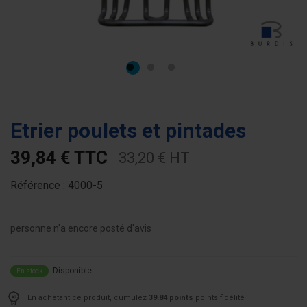
Etrier poulets et pintades
39,84 € TTC
33,20 € HT
Référence :
4000-5
personne n'a encore posté d'avis
Disponible
En stock
En achetant ce produit, cumulez
39.84 points
points fidélité