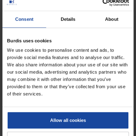
Cette référence est
fabriquée en France
.
Consent
Details
About
Fiche technique
Burdis uses cookies
Dimensions
505 x 95 x H120 mm
We use cookies to personalise content and ads, to
Laize
50 cm max.
provide social media features and to analyse our traffic.
We also share information about your use of our site with
Matériaux
Inox 304
our social media, advertising and analytics partners who
may combine it with other information that you’ve
Avis
provided to them or that they’ve collected from your use
0
of their services.
Soyez le premier à rédiger un avis !
Allow all cookies
À voir également