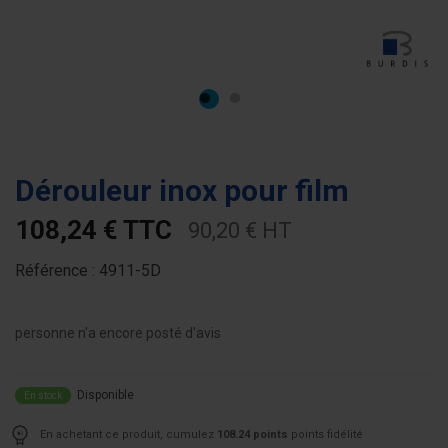
Dérouleur inox pour film
108,24 € TTC
90,20 € HT
Référence :
4911-5D
personne n'a encore posté d'avis
Disponible
En stock
En achetant ce produit, cumulez
108.24 points
points fidélité