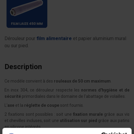
Dérouleur pour
film alimentaire
et papier aluminium mural
ou sur pied.
Description
Ce modèle convient à des
rouleaux de 50 cm maximum
.
En inox 304, ce dérouleur respecte les
normes d'hygiène et de
sécurité
primordiales dans le domaine de l'abattage de volailles.
L'
axe
et la
réglette de coupe
sont fournis.
2 fixations sont possibles : soit une
fixation murale
grâce aux vis
et chevilles incluses, soit une
utilisation sur pied
grâce aux patins
en silicone intégrés.