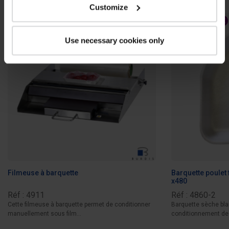
Customize
BAISSE DE PRIX
BAISSE DE PRIX
Use necessary cookies only
Filmeuse à barquette
Barquette poulet
x480
Réf : 4911
Réf : 4860-2
Cette filmeuse à barquette permet de conditionner
Barquette sèche bla
manuellement sous film...
conditionnement des