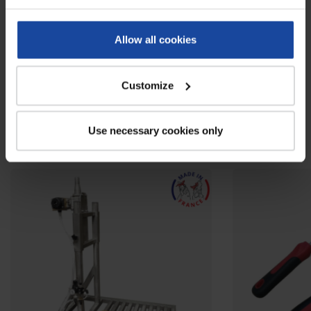
Avis
Allow all cookies
0
Soyez le premier à rédiger un avis !
Customize
À voir également
Use necessary cookies only