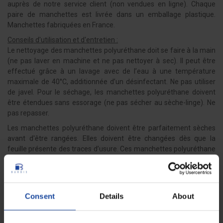
auprès de notre service client (non vendues en ligne). Chaque
paire de manchettes est livrée dans un emballage plastique.
Manchettes fabriquées en France.
Conseils d'utilisation et d'entretien :
Le nettoyage des manchettes polyuréthane doit se faire à la main
(ne pas laver en machine et ne pas nettoyer à sec). Il peut être
effectué grâce à un lavage avec de l’eau à une température
maximale de 40°C, additionnée d’un désinfectant. Ne pas utiliser
de javel. Pour le séchage, les manchettes polyuréthane doivent
être étendues sans essorage (ne pas sécher au sèche-linge). Ne
pas repasser.
Les manchettes polyuréthane doivent être parfaitement sèches
avant d'être rangées. Elles doivent être changées dès que la
feuille présente des traces d’usure. Ces manchettes polyuréthane
sont résistantes aux produits d’entretien courants. Porter ces
manchettes poluyréthane avec un
tablier de protection
pour une
protection complète. Un modèle de
manchette jetable
en
polyéthylène est également disponible (vendues séparément)
Consent
Details
About
pour un usage court terme.