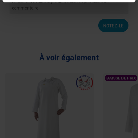
Le Client a évalué le produit, mais n’a pas laissé de
commentaire
NOTEZ-LE
À voir également
BAISSE DE PRIX