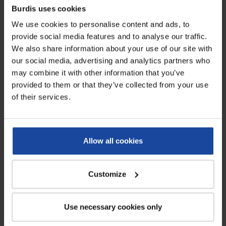
Burdis uses cookies
Fiche technique
We use cookies to personalise content and ads, to
provide social media features and to analyse our traffic.
Longueur
40 cm
We also share information about your use of our site with
our social media, advertising and analytics partners who
Poids
40 g la manchette
may combine it with other information that you’ve
provided to them or that they’ve collected from your use
Epaisseur
400 µ
of their services.
Grammage
170g/m²
Avis
Allow all cookies
2
AUGER I.
Customize
SUPER
TOUT A FAIT CE QUE JE CHERCHAI DEPUIS LONGTEMPS
Use necessary cookies only
Thierry B.