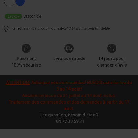
Disponible
En stock
En achetant ce produit, cumulez
17.64 points
points fidélité
Paiement
Livraison rapide
14 jours pour
100% sécurise
changer d'avis
ATTENTION:
Anticipez vos commandes! BURDIS sera fermé du
3 au 14 août
!
Aucune livraison du 31 juillet au 14 août inclus.
Traitement des commandes et des demandes à partir du 17
août.
Une question, besoin d'aide ?
04 77 30 59 31