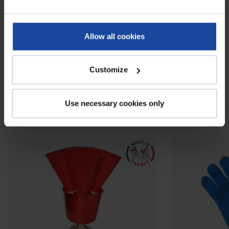
Coloris
Vert menthe, corail et jaune
Allow all cookies
Avis
0
Soyez le premier à rédiger un avis !
Customize
Use necessary cookies only
À voir également