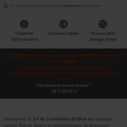
En achetant ce produit, cumulez
10.68 points
points fidélité
Paiement
Livraison rapide
14 jours pour
100% sécurise
changer d'avis
ATTENTION:
Anticipez vos commandes! BURDIS sera fermé du
3 au 14 août
!
Aucune livraison du 31 juillet au 14 août inclus.
Traitement des commandes et des demandes à partir du 17
août.
Une question, besoin d'aide ?
04 77 30 59 31
Découvrez ce
lot de 3 couteaux
d'office
aux couleurs
pastel. Précis, légers et ergonomiques, ils associent