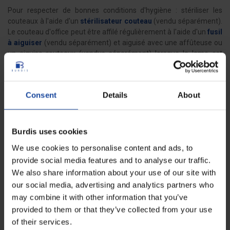
Pour respecter de bonnes conditions d'hygiène : stériliser les
couteaux à l'aide d'un
stérilisateur couteau
(vendu séparément).
Le couteau d'office peut être affilé régulièrement à l'aide d'un
fusil
à aiguiser
(vendu séparément) et aiguisé avec une affûteuse ou
un aiguise-couteaux (vendus séparément) lorsque la lame est
émoussée. Les couteaux d'office peuvent être rangés sur
une
barre aimantée
(vendue séparément), placée à proximité du
plan de travail.
Consent
Details
About
Burdis uses cookies
Fiche technique
We use cookies to personalise content and ads, to
Longueur
20 cm
provide social media features and to analyse our traffic.
We also share information about your use of our site with
Poids
0,080 kg les 3
our social media, advertising and analytics partners who
may combine it with other information that you’ve
Longueur lame
8,5 cm
provided to them or that they’ve collected from your use
Longueur manche
11,5 cm
of their services.