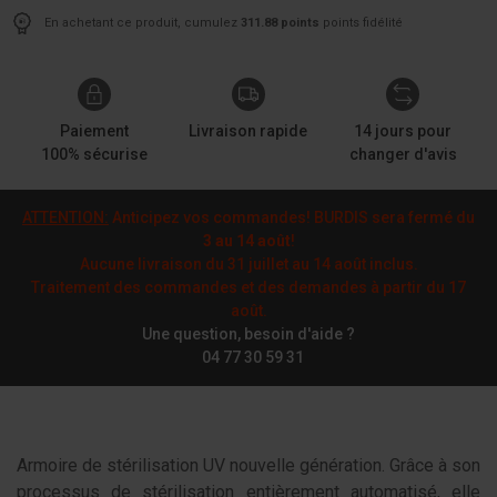
En achetant ce produit, cumulez
311.88 points
points fidélité
Paiement
Livraison rapide
14 jours pour
100% sécurise
changer d'avis
ATTENTION:
Anticipez vos commandes! BURDIS sera fermé du
3 au 14 août
!
Aucune livraison du 31 juillet au 14 août inclus.
Traitement des commandes et des demandes à partir du 17
août.
Une question, besoin d'aide ?
04 77 30 59 31
Armoire de stérilisation UV nouvelle génération. Grâce à son
processus de stérilisation entièrement automatisé, elle