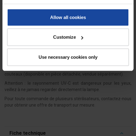
Les armoires à couteaux peuvent servir de zone de stockage
sécurisée après utilisation. Les bactéries étant détruites après le
cycle, l'intérieur de l'armoire devient une "zone sèche" qui ne
Allow all cookies
permet plus aux bactéries de se développer sur les couteaux. Il
est donc préférable de les conserver dans l'armoire car cela évite
les manipulations inutiles.
Customize
Durant les séances d’abattage et de découpe, il est conseillé de
changer fréquemment de couteaux pour de meilleures conditions
d’hygiène. Pour une efficacité optimale de l’armoire de
Use necessary cookies only
stérilisation, la lampe UV-C doit être changée tous les ans, au-delà,
nous ne pouvons garantir une parfaite désinfection de vos
couteaux (disponible en pièce détachée, vendue séparément).
Attention : le rayonnement UV-C est dangereux pour les yeux,
veillez à ne jamais regarder directement la lampe.
Pour toute commande de plusieurs stérilisateurs, contactez-nous
pour obtenir une offre de transport sur mesure.
Fiche technique