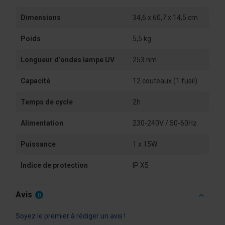
Dimensions
34,6 x 60,7 x 14,5 cm
Poids
5,5 kg
Longueur d’ondes lampe UV
253 nm
Capacité
12 couteaux (1 fusil)
Temps de cycle
2h
Alimentation
230-240V / 50-60Hz
Puissance
1 x 15W
Indice de protection
IP X5
Avis
0
Soyez le premier à rédiger un avis !