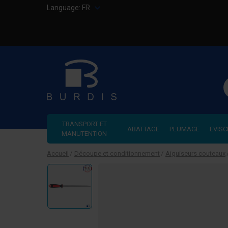
Language:
FR
R
TRANSPORT ET
ABATTAGE
PLUMAGE
EVISC
MANUTENTION
Accueil
Découpe et conditionnement
Aiguiseurs couteaux