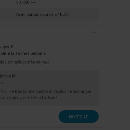
63 HRC +/- 1
Acier carbone chromé 100C6
ouyer G.
out à fait à mes besoins
pide emballage très sérieux.
abrice M.
ser
 fusil de très bonne qualité et de plus de la marque
ecommande vivement cet article !
NOTEZ-LE