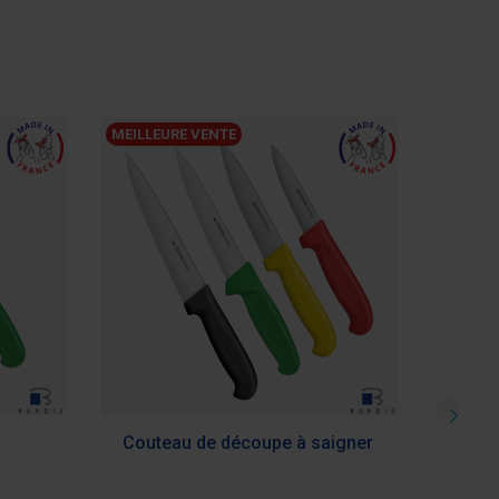
MEILLEURE VENTE
Couteau de découpe à saigner
Coute