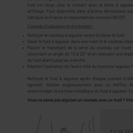
fusil est large, plus le contact avec la lame à aiguis
affûtage. Fusil disponible dans d'autres dimensions su
fabriqué en France et respectant les normes HACCP.
Conseils d'utilisation et d'entretien :
Nettoyer le couteau à aiguiser avant d'utiliser le fusil.
Saisir le fusil à aiguiser dans une main et le couteau dans
Passer le tranchant de la lame du couteau sur toute 
observant un angle de 15 à 20° et en exerçant une lég
du fusil allant jusqu'au manche.
Répéter l'opération de l'autre côté du fusil pour aiguiser 
Nettoyer le fusil à aiguiser après chaque journée d'util
agressif. Sécher soigneusement avec un chiffon. N
endommager la surface métallique du fusil à aiguiser. Con
Vous ne savez pas aiguiser un couteau avec un fusil ? Voici