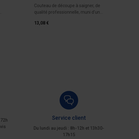
Couteau de découpe à saigner, de
Vérita
qualité professionnelle, muni d'une
profes
lame...
large 
13,08 €
25,08
devis
Ajouter au devis
Service client
 72h
vis
Du lundi au jeudi : 8h-12h et 13h30-
17h15