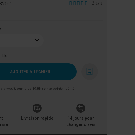
2
avis
320-1
e
nible
AJOUTER AU PANIER
ce produit, cumulez
29.88 points
points fidélité
nt
Livraison rapide
14 jours pour
rise
changer d'avis