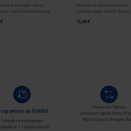
uteau à découper est un
Couteau de découpe à lame
seur muni d'une lame usée,
courbée rigide, étroite, fine et
,...
pointue, pour la...
 €
13,68 €
Ajouter au devis
Ajouter au 
Livraison / Retour
rogramme de fidélité
Livraison rapide sous 24 à
14 jours pour changer d’a
Fidélité récompensée
 dépensé = 1 point cumulé