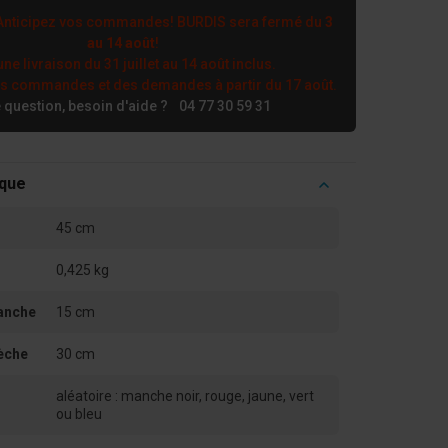
nticipez vos commandes! BURDIS sera fermé du
3
au 14 août
!
ne livraison du 31 juillet au 14 août inclus.
es commandes et des demandes à partir du 17 août.
 question, besoin d'aide ?
04 77 30 59 31
ique
45 cm
0,425 kg
anche
15 cm
èche
30 cm
aléatoire : manche noir, rouge, jaune, vert
ou bleu