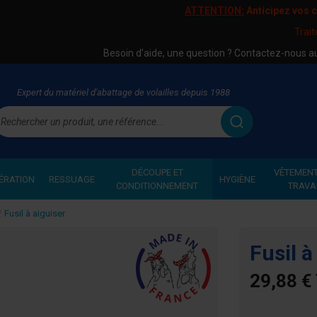
ATTENTION:
Anticipez vos
Trai
Besoin d'aide, une question ? Contactez-nous 
Expert du matériel d'abattage de volailles depuis 1988
echercher
DÉCOUPE ET
VÊTEMENT
ÉRATION
RESSUAGE
HYGIÈNE
CONDITIONNEMENT
TRAVA
Fusil à aiguiser
Fusil à
29,88 €