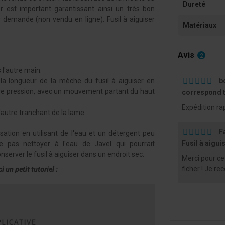
Dureté
er est important garantissant ainsi un très bon
r demande (non vendu en ligne). Fusil à aiguiser
Matériaux
Avis
2
 l'autre main.
la longueur de la mèche du fusil à aiguiser en
b
ère pression, avec un mouvement partant du haut
correspond t
Expédition ra
l'autre tranchant de la lame.
F
isation en utilisant de l'eau et un détergent peu
Fusil à aigui
e pas nettoyer à l'eau de Javel qui pourrait
server le fusil à aiguiser dans un endroit sec.
Merci pour ce
ficher ! Je r
 un petit tutoriel :