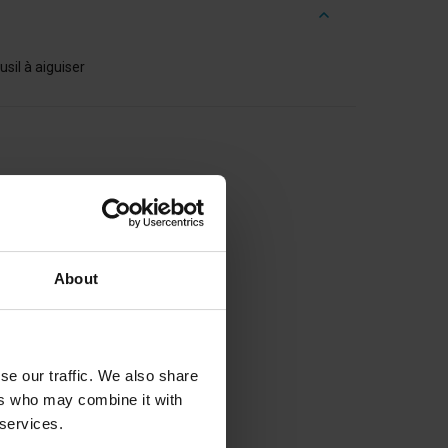
r
usil à aiguiser
About
se our traffic. We also share
ers who may combine it with
 services.