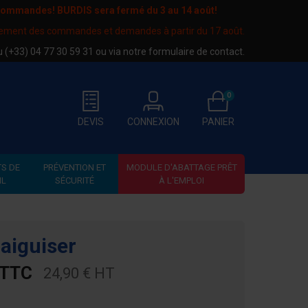
 commandes! BURDIS sera fermé du
3 au 14 août
!
tement des commandes et demandes à partir du 17 août.
au
(+33) 04 77 30 59 31
ou via notre
formulaire de contact
.
0
DEVIS
CONNEXION
PANIER
S DE
PRÉVENTION ET
MODULE D'ABATTAGE PRÊT
IL
SÉCURITÉ
À L'EMPLOI
 aiguiser
 TTC
24,90 € HT