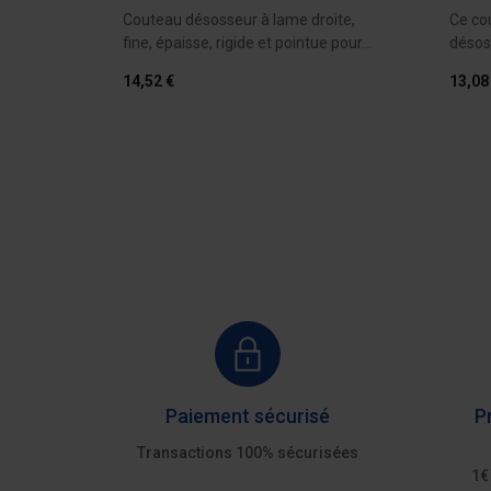
ée en
Couteau désosseur à lame droite,
Ce co
lus
fine, épaisse, rigide et pointue pour...
désos
étroite
14,52 €
13,08
AU DEVIS
Ajouter au devis
Paiement sécurisé
P
Transactions 100% sécurisées
1€