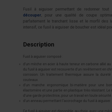
Fusil à aiguiser permettant de redonner tout
découper
, pour une qualité de coupe optim
parfaitement le tranchant lisse et le morfil des
intensif, ce fusil à aiguiser de boucher est idéal pou
Description
Fusil à aiguiser composé :
d'un mèche en acier à haute teneur en carbone allié a
du fusil à aiguiser est recouverte d'un revêtement en ch
corrosion. Un traitement thermique assure la dureté
couteaux.
d'un manche ergonomique bi-matière pour une bonn
élastomère et une partie en plastique très résistant. L
d'une garde protectrice, pour un travail en toute sécurité.
d'un anneau permettant l'accrochage du fusil à aiguiser.
Ce fusil à aiguiser est disponible, au choix, avec une mè