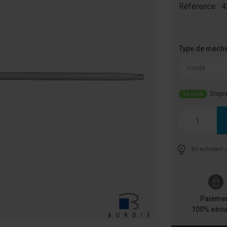
Référence :
4
Type de mèch
ronde
Dispo
En stock
Quantité
En achetant 
Paieme
100% sécu