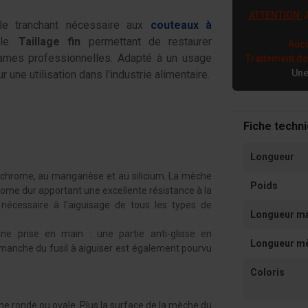
ATTENTION:
A
 le tranchant nécessaire aux
couteaux à
ale.
Taillage fin
permettant de restaurer
Aucu
 lames professionnelles. Adapté à un usage
Traitement d
Une
r une utilisation dans l'industrie alimentaire.
Fiche techn
Longueur
u chrome, au manganèse et au silicium. La mèche
Poids
rome dur apportant une excellente résistance à la
 nécessaire à l'aiguisage de tous les types de
Longueur m
e prise en main : une partie anti-glisse en
Longueur m
e manche du fusil à aiguiser est également pourvu
Coloris
che ronde ou ovale. Plus la surface de la mèche du