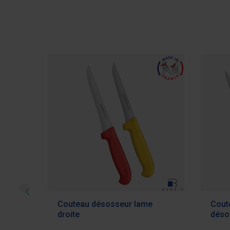
urbée
Couteau désosseur lame
Cout
droite
déso